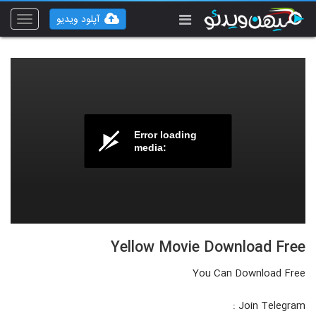
آپلود ویدیو
Toggle
vigation
Error loading
media:
Yellow Movie Download Free
You Can Download Free
Join Telegram :