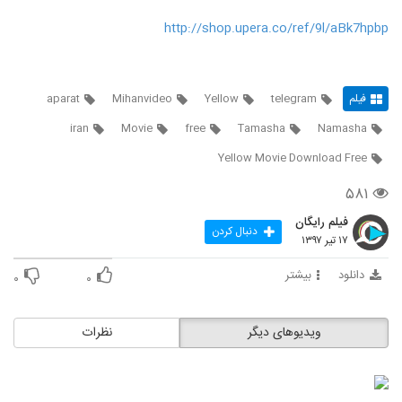
http://shop.upera.co/ref/9l/aBk7hpbp
فیلم
telegram
Yellow
Mihanvideo
aparat
iran
Movie
free
Tamasha
Namasha
Yellow Movie Download Free
۵۸۱
فیلم رایگان
دنبال کردن
۱۷ تیر ۱۳۹۷
دانلود
بیشتر
۰
۰
ویدیوهای دیگر
نظرات