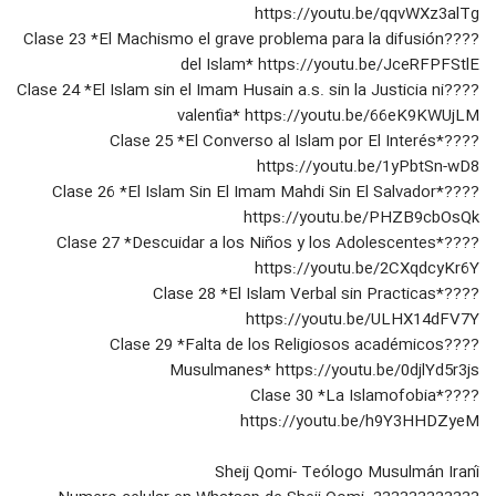
https://youtu.be/qqvWXz3alTg
????Clase 23 *El Machismo el grave problema para la difusión
del Islam* https://youtu.be/JceRFPFStlE
????Clase 24 *El Islam sin el Imam Husain a.s. sin la Justicia ni
valentía* https://youtu.be/66eK9KWUjLM
????Clase 25 *El Converso al Islam por El Interés*
https://youtu.be/1yPbtSn-wD8
????Clase 26 *El Islam Sin El Imam Mahdi Sin El Salvador*
https://youtu.be/PHZB9cbOsQk
????Clase 27 *Descuidar a los Niños y los Adolescentes*
https://youtu.be/2CXqdcyKr6Y
????Clase 28 *El Islam Verbal sin Practicas*
https://youtu.be/ULHX14dFV7Y
????Clase 29 *Falta de los Religiosos académicos
Musulmanes* https://youtu.be/0djlYd5r3js
????Clase 30 *La Islamofobia*
https://youtu.be/h9Y3HHDZyeM
Sheij Qomi- Teólogo Musulmán Iraní