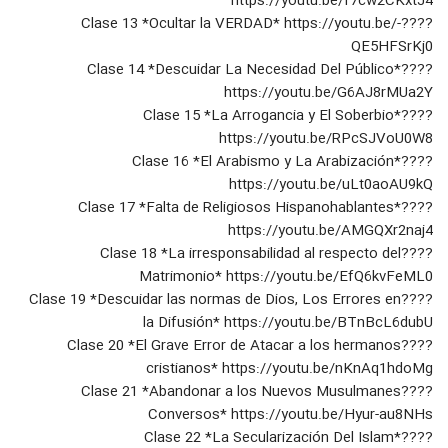
https://youtu.be/f7cw2CKxtJ4
????Clase 13 *Ocultar la VERDAD* https://youtu.be/-
QE5HFSrKj0
????Clase 14 *Descuidar La Necesidad Del Público*
https://youtu.be/G6AJ8rMUa2Y
????Clase 15 *La Arrogancia y El Soberbio*
https://youtu.be/RPcSJVoU0W8
????Clase 16 *El Arabismo y La Arabización*
https://youtu.be/uLt0aoAU9kQ
????Clase 17 *Falta de Religiosos Hispanohablantes*
https://youtu.be/AMGQXr2naj4
????Clase 18 *La irresponsabilidad al respecto del
Matrimonio* https://youtu.be/EfQ6kvFeML0
????Clase 19 *Descuidar las normas de Dios, Los Errores en
la Difusión* https://youtu.be/BTnBcL6dubU
????Clase 20 *El Grave Error de Atacar a los hermanos
cristianos* https://youtu.be/nKnAq1hdoMg
????Clase 21 *Abandonar a los Nuevos Musulmanes
Conversos* https://youtu.be/Hyur-au8NHs
????Clase 22 *La Secularización Del Islam*