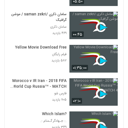
۰۵:۵۰
سامان ذکری /saman zekri / موشن
گرافیک
سامان ذکری
۴۶۹ بازدید
۰۰:۴۵
Yellow Movie Download Free
فیلم رایگان
۵۸۲ بازدید
۰۱:۳۵:۰۰
Morocco v IR Iran - 2018 FIFA
World Cup Russia™ - MATCH
4
فارس شو
۷۰۵ بازدید
۰۲:۱۰
?Which Islam
.:: جـهادگر گـمنام ::.
۳۴۹ بازدید