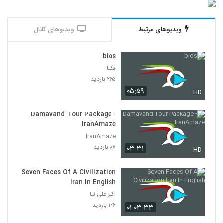
ویدیوهای مرتبط
ویدیوهای کانال
bios
فکتا
۲۶۵ بازدید
۰۵:۵۹
HD
Damavand Tour Package -
IranAmaze
IranAmaze
۸۷ بازدید
۰۳:۳۱
HD
Seven Faces Of A Civilization
Iran In English
اکبر علی نیا
۱۲۶ بازدید
۰۱:۰۳:۳۳