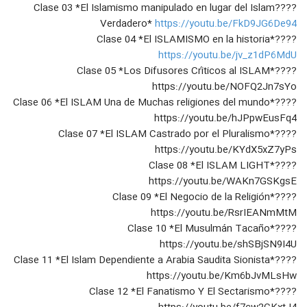
????Clase 03 *El Islamismo manipulado en lugar del Islam
Verdadero*
https://youtu.be/FkD9JG6De94
????Clase 04 *El ISLAMISMO en la historia*
https://youtu.be/jv_z1dP6MdU
????Clase 05 *Los Difusores Críticos al ISLAM*
https://youtu.be/NOFQ2Jn7sYo
????Clase 06 *El ISLAM Una de Muchas religiones del mundo*
https://youtu.be/hJPpwEusFq4
????Clase 07 *El ISLAM Castrado por el Pluralismo*
https://youtu.be/KYdX5xZ7yPs
????Clase 08 *El ISLAM LIGHT*
https://youtu.be/WAKn7GSKgsE
????Clase 09 *El Negocio de la Religión*
https://youtu.be/RsrIEANmMtM
????Clase 10 *El Musulmán Tacaño*
https://youtu.be/shSBjSN9I4U
????Clase 11 *El Islam Dependiente a Arabia Saudita Sionista*
https://youtu.be/Km6bJvMLsHw
????Clase 12 *El Fanatismo Y El Sectarismo*