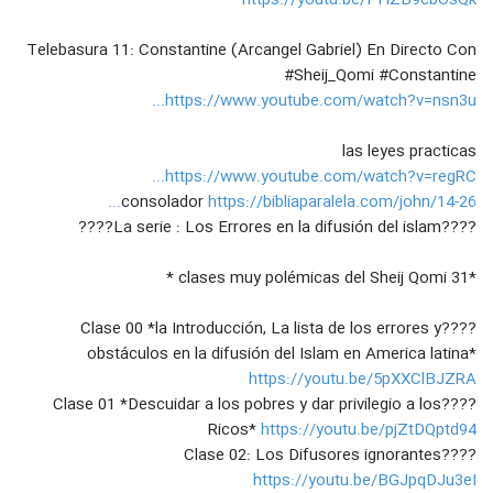
https://youtu.be/PHZB9cbOsQk
60
errores en la Difusión del Islam,
۱۸ بازدید
Sheij Qomi
Telebasura 11: Constantine (Arcangel Gabriel) En Directo Con
#FullHD Clse 30 **La Última** La
#Sheij_Qomi #Constantine
Islamofobia y otros obstaculos en
61
https://www.youtube.com/watch?v=nsn3u...
la difusión del Islam, Sheij Qomi
۱۴ بازدید
las leyes practicas
#EnVivo Clase 30, La Islamofobia y
los obstaculos en la difusión del
https://www.youtube.com/watch?v=regRC...
62
Islam, La Última Clase
۱۵ بازدید
consolador
https://bibliaparalela.com/john/14-26...
????La serie : Los Errores en la difusión del islam????
atacar a los cristianos por los
difusores islámicos
63
*31 clases muy polémicas del Sheij Qomi *
۱۶ بازدید
????Clase 00 *la Introducción, La lista de los errores y
obstáculos en la difusión del Islam en America latina*
https://youtu.be/5pXXClBJZRA
????Clase 01 *Descuidar a los pobres y dar privilegio a los
Ricos*
https://youtu.be/pjZtDQptd94
????Clase 02: Los Difusores ignorantes
https://youtu.be/BGJpqDJu3eI