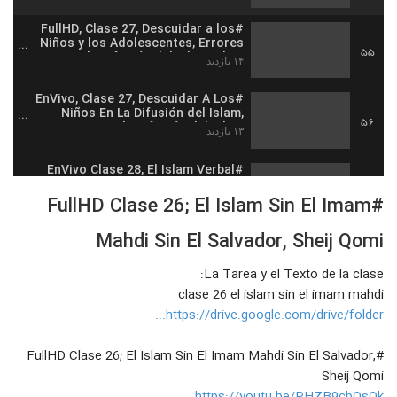
#FullHD, Clase 27, Descuidar a los
Niños y los Adolescentes, Errores
55
en la Difusión del Islam, Sheij
۱۴ بازدید
#EnVivo, Clase 27, Descuidar A Los
Niños En La Difusión del Islam,
56
Errores en la Difusión del Islam
۱۳ بازدید
#EnVivo Clase 28, El Islam Verbal
Sin La Práctica, Los Errores en la
57
difusión del Islam
#FullHD Clase 26; El Islam Sin El Imam
۱۳ بازدید
Mahdi Sin El Salvador, Sheij Qomi
#FullHD Clase 28, El Islam Verbal sin
Practicas, Los Errores en la
58
difusión del Islam, Sheij Qomi
La Tarea y el Texto de la clase:
۱۴ بازدید
clase 26 el islam sin el imam mahdi
#FullHD Clase 29, Falta de los
https://drive.google.com/drive/folder...
Religiosos académicos Musulmanes
59
en la difusión del Islam, Sheij Qomi
۱۷ بازدید
#FullHD Clase 26; El Islam Sin El Imam Mahdi Sin El Salvador,
Sheij Qomi
#EnVivo Clase 29, Falta De
Académicos Musulmanes, Los