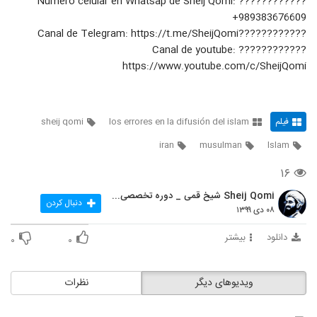
???????????? Numero celular en Whatsap de Sheij Qomi:
+989383676609
????????????Canal de Telegram: https://t.me/SheijQomi
???????????? Canal de youtube:
https://www.youtube.com/c/SheijQomi
فیلم
los errores en la difusión del islam
sheij qomi
iran
musulman
Islam
۱۶
Sheij Qomi شیخ قمی _ دوره تخصصی تربیت مبلغه غرب
دنبال کردن
۰۸ دی ۱۳۹۹
دانلود
بیشتر
۰
۰
ویدیوهای دیگر
نظرات