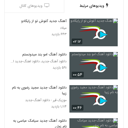
ویدیوهای مرتبط
ویدیوهای کانال
حمید سمندرپور آهنگ انتظار
۲۴۶ بازدید
5334
آهنگ جدید آغوش تو از رایکادو
میلاد
موزیک زیبای شقایق از آرمان گرشاسبی
۶۴۳ بازدید
۲۹۸ بازدید
۰۲:۱۲
5335
دانلود آهنگ امو بند میدونستم
دانلود آهنگ پویا یعقوبی دیوونگی (Pouya
Yaghoubi Divoonegi)
دانلود آهنگ جدید، دانلود اهنگ جدید ایرانی
5336
۲۴۸ بازدید
۵۹۱ بازدید
۰۰:۵۴
دانلود آهنگ رضا بیدرام زندگی
۲۶۱ بازدید
5337
دانلود آهنگ جدید مجید رضوی به نام
زیبا
موزیک قیر - دانلود آهنگ جدبد
احسان قربان زاده آهنگ تو که نباشى
۱,۱۱۴ بازدید
۲۸۴ بازدید
۰۰:۴۶
5338
دانلود آهنگ جدید سیامک عباسی به
آهنگ ای جان از محسن حق شناس(پاپ)
نام زمان