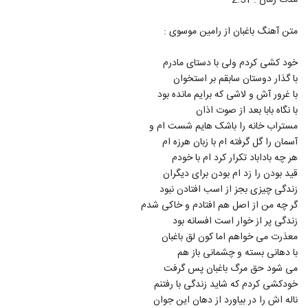
مدت زمان : 2:51
5322
متن آهنگ باغبان از رامین موسوی :
دانلود آهنگ جدید و زیبای حمید عسکری با نام
رفت دلم
خود کشی کردم ولی با دستای مادرم
5323
۲۸۵ بازدید
با گذار دوستان سابقم بر استخوان
با غرور آش و لاشی که برایم مانده بود
Xaniar Nemidooni (Acoustic
Version)
با نگاه بابا بعد از صوت اذان
5324
۲۸۰ بازدید
مستراب خانه را باشک هایم شست ام و
آسمان را گل گرفته ام با زبان هرزه ام
موزیک زیبای دورت بگردم از محمد میزبانی
هر چه باداباد تکرار کرد ام با خودم
۳۰۹ بازدید
5325
قید بودن را زد ام بودن برای دیگران
زندگی چیزی بجز از اسب افتادن نبود
گر چه من از اصل هم افتادم و خاکی شدم
موزیک زیبای دختره خان از وحید سام
زندگی پر از خوار است افسانه بود
۲۶۳ بازدید
5326
معذرت می خواهم اما کون لق باغبان
با دهانی بسته و چشمانی باز هم
صادق آتشی آهنگ عاشقانه
می شود حق مرگ باغبان پس گرفت
۲۴۵ بازدید
5327
خودکشی کردم که شاید زندگی با رفتنم
ناله اش را در بیاورد از دهان این جوان