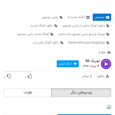
میثم هیوا آهنگ یواشکی
۲۵۶ بازدید
5328
موسیقی
آهنگ جدید 4
رامین موسوی
دانلود آهنگ هادی مستان مست و خراب
دانلود آهنگ باغبان از رامین موسوی
دانلود آهنگ جدید
(Hadi Mastan Masto Kharab)
5329
۲۶۶ بازدید
موزیک ویدیو رامین موسوی بنام باغبان
آهنگ جدید رامین موسوی
Ramin Mousavi Baghban
دانلود آهنگ های پاپ
موزیک زیبای به درک از ارسلان فهیمی
۲۷۱ بازدید
5330
۲۷۲
موزیک 98
دانلود آهنگ شیدایی (به همراه مصطفی
دنبال کردن
۱۴ مرداد ۱۳۹۸
شریفی) از امیر سهرابی
5331
۲۸۲ بازدید
دانلود
بیشتر
۰
۰
دانلود آهنگ وقت رفتن از شاهین میری به
همراه متن ترانه
5332
ویدیوهای دیگر
نظرات
۲۷۶ بازدید
آهنگ دیگه برنگرد از مهدی رفعتی(پاپ)
۲۶۲ بازدید
5333