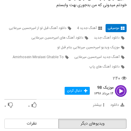
دانلود آهنگ دلبری کن از فرکام بند
خودتم میدونی که من بدجوری بهت وابستم
۳۰۴ بازدید
5303
دانلود آهنگ رامین حضرتی کاش نمیدیدمش
موسیقی
آهنگ جدید 4
دانلود آهنگ قبل تو از امیرحسین میرعلایی
(Ramin Hazrati Kash
5304
Nemididamesh)
۲۳۷ بازدید
دانلود آهنگ جدید
دانلود آهنگ های امیرحسین میرعلایی
موزیک ویدیو امیرحسین میرعلایی بنام قبل تو
موزیک زیبای شب روشن از فرهاد معرفی
۲۵۹ بازدید
آهنگ جدید امیرحسین میرعلایی
Amirhosein Miralaei Ghable To
5305
دانلود آهنگ های پاپ
دانلود آهنگ احسان راجی زندون
۲۴۰
۲۵۵ بازدید
5306
موزیک 98
دنبال کردن
۱۴ مرداد ۱۳۹۸
دانلود آهنگ جدید و زیبای محسن آراد با نام
حسرت
5307
دانلود
بیشتر
۰
۰
۲۳۲ بازدید
مرتضی افرا آهنگ آسمون تیره
ویدیوهای دیگر
نظرات
۳۳۴ بازدید
5308