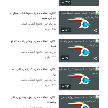
۰۰:۳۷
شکیب آهنگ یکی به دو
۳۴۸ بازدید
5320
دانلود آهنگ جدید حفیظ تک استار به
نام گل مریم
دانلود آهنگ دل دیوونه از شاهین ملک پور
موزیک قیر - دانلود آهنگ جدبد
۲۵۶ بازدید
۳۰۰ بازدید
5321
۰۰:۵۴
HD
دانلود آهنگ جدید ایوان بند به نام تو
Rasoul Saberi Naro
فقط
۲۲۴ بازدید
5322
موزیک قیر - دانلود آهنگ جدبد
۳۳۴ بازدید
۰۰:۱۹
HD
دانلود آهنگ جدید و زیبای حمید عسکری با نام
رفت دلم
5323
دانلود آهنگ جدید کاریک به نام بده
۲۸۴ بازدید
بره
Xaniar Nemidooni (Acoustic
موزیک قیر - دانلود آهنگ جدبد
Version)
۲۲۹ بازدید
۰۰:۲۳
5324
۲۷۹ بازدید
دانلود آهنگ جدید روزبه بمانی به نام
موزیک زیبای دورت بگردم از محمد میزبانی
چشمات
۳۰۹ بازدید
5325