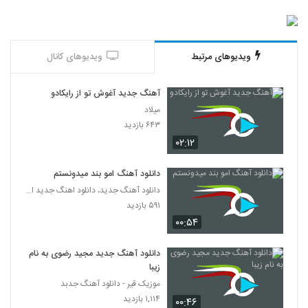
دانلود آهنگ خانوم از حسین حصارکی
۲۷۶ بازدید
5309
ویدیوهای مرتبط
ویدیوهای کانال
آهنگ امین ثابت قدم بنام نمیشه که نمیشه
آهنگ جدید آغوش تو از رایکادو
۲۳۴ بازدید
5310
میلاد
۶۴۳ بازدید
Mohammad Nematzadeh Safar
۰۲:۱۲
۲۴۳ بازدید
5311
دانلود آهنگ امو بند میدونستم
آهنگ محمد نیکو بنام وقتی با من هستی
دانلود آهنگ جدید، دانلود اهنگ جدید ایرانی
۲۶۳ بازدید
۵۹۱ بازدید
5312
۰۰:۵۴
آهنگ ایرانی اصل از ماکان بند(پاپ)
دانلود آهنگ جدید مجید رضوی به نام
۲۹۸ بازدید
5313
زیبا
موزیک قیر - دانلود آهنگ جدبد
امین رفیعی آهنگ آخر هفته
۱,۱۱۴ بازدید
۰۰:۴۶