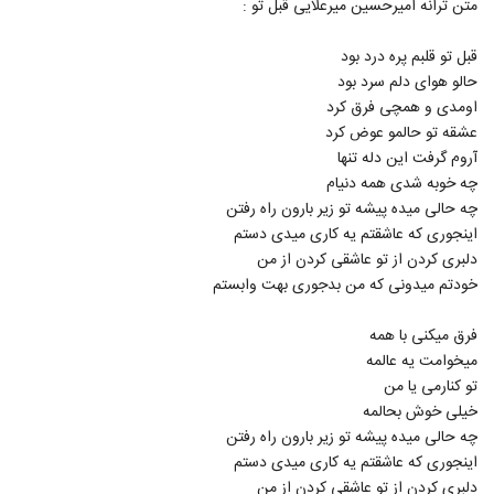
متن ترانه امیرحسین میرعلایی قبل تو :
5297
قبل تو قلبم پره درد بود
دانلود آهنگ تو از مهدی آریا
حالو هوای دلم سرد بود
۲۴۲ بازدید
5298
اومدی و همچی فرق کرد
عشقه تو حالمو عوض کرد
دانلود آهنگ فرهاد داروغه یارا (Farhad
آروم گرفت این دله تنها
Daroghe Yara)
چه خوبه شدی همه دنیام
5299
۲۹۴ بازدید
چه حالی میده پیشه تو زیر بارون راه رفتن
اینجوری که عاشقتم یه کاری میدی دستم
دانلود آهنگ علاقه ی محض از فرزاد کشاورز
دلبری کردن از تو عاشقی کردن از من
۲۵۸ بازدید
5300
خودتم میدونی که من بدجوری بهت وابستم
محمد حبیب آهنگ داره از پیشم میره
فرق میکنی با همه
۳۵۶ بازدید
میخوامت یه عالمه
5301
تو کنارمی یا من
خیلی خوش بحالمه
دانلود آهنگ قلبت از امین رفیعی
چه حالی میده پیشه تو زیر بارون راه رفتن
۲۶۸ بازدید
5302
اینجوری که عاشقتم یه کاری میدی دستم
دلبری کردن از تو عاشقی کردن از من