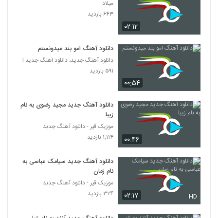
میلاد
آهنگ روز بی برگشت از مسعود صفری(پاپ)
۶۴۳ بازدید
۲۲۸ بازدید
5981
۰۲:۱۲
امین مصدق آهنگ حس عاشقانه
دانلود آهنگ امو بند میدونستم
۲۲۸ بازدید
5982
دانلود آهنگ جدید، دانلود اهنگ جدید ایرانی
۵۹۱ بازدید
Jaabi Adam Alaki
۰۰:۵۴
۲۰۳ بازدید
5983
دانلود آهنگ جدید مجید رضوی به نام
زیبا
آهنگ محمد خسروی بنام نیمه جون
موزیک قیر - دانلود آهنگ جدبد
۲۳۰ بازدید
5984
۱,۱۱۴ بازدید
۰۰:۴۶
دانلود آهنگ امیرحسین وادیدار من بودم
دانلود آهنگ جدید سیامک عباسی به
۲۳۳ بازدید
نام زمان
5985
موزیک قیر - دانلود آهنگ جدبد
۳۲۴ بازدید
۰۲:۱۷
HD
Peyman Asp Tamoome
۲۴۳ بازدید
5986