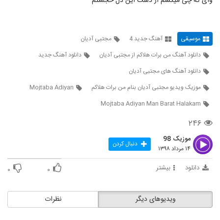
وای که چی میکشم از دست این دل خجستم
دانلود آهنگ فرهاد داروغه یارا (Farhad
Daroghe Yara)
5299
۲۹۴ بازدید
موسیقی
آهنگ جدید 4
مجتبی آدیان
دانلود آهنگ من برات هلاکم از مجتبی آدیان
دانلود آهنگ جدید
دانلود آهنگ علاقه ی محض از فرزاد کشاورز
۲۵۸ بازدید
دانلود آهنگ های مجتبی آدیان
5300
موزیک ویدیو مجتبی آدیان بنام من برات هلاکم
Mojtaba Adiyan
محمد حبیب آهنگ داره از پیشم میره
Mojtaba Adiyan Man Barat Halakam
۳۵۶ بازدید
5301
۲۴۶
دانلود آهنگ قلبت از امین رفیعی
موزیک 98
دنبال کردن
۲۶۸ بازدید
۱۴ مرداد ۱۳۹۸
5302
دانلود
بیشتر
۰
۰
دانلود آهنگ دلبری کن از فرکام بند
۳۰۳ بازدید
5303
ویدیوهای دیگر
نظرات
دانلود آهنگ رامین حضرتی کاش نمیدیدمش