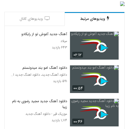
(Ramin Hazrati Kash
5304
Nemididamesh)
۲۳۷ بازدید
موزیک زیبای شب روشن از فرهاد معرفی
ویدیوهای مرتبط
ویدیوهای کانال
۲۵۹ بازدید
5305
آهنگ جدید آغوش تو از رایکادو
میلاد
دانلود آهنگ احسان راجی زندون
۶۴۳ بازدید
۲۵۵ بازدید
5306
۰۲:۱۲
دانلود آهنگ جدید و زیبای محسن آراد با نام
دانلود آهنگ امو بند میدونستم
حسرت
5307
دانلود آهنگ جدید، دانلود اهنگ جدید ایرانی
۲۳۲ بازدید
۵۹۱ بازدید
مرتضی افرا آهنگ آسمون تیره
۰۰:۵۴
۳۳۳ بازدید
5308
دانلود آهنگ جدید مجید رضوی به نام
زیبا
دانلود آهنگ خانوم از حسین حصارکی
موزیک قیر - دانلود آهنگ جدبد
۲۷۶ بازدید
5309
۱,۱۱۴ بازدید
۰۰:۴۶