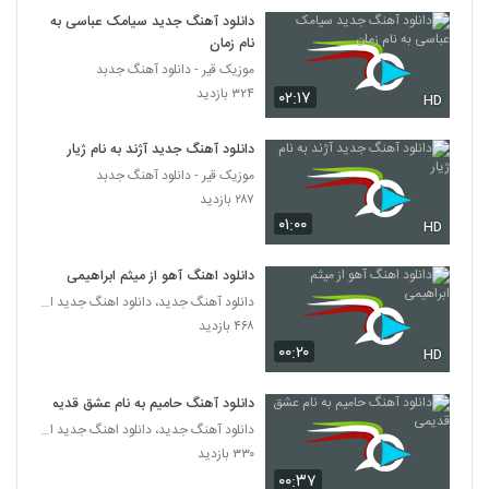
آهنگ امین ثابت قدم بنام نمیشه که نمیشه
دانلود آهنگ جدید سیامک عباسی به
۲۳۴ بازدید
نام زمان
5310
موزیک قیر - دانلود آهنگ جدبد
۳۲۴ بازدید
۰۲:۱۷
Mohammad Nematzadeh Safar
HD
۲۴۳ بازدید
5311
دانلود آهنگ جدید آژند به نام ژیار
موزیک قیر - دانلود آهنگ جدبد
آهنگ محمد نیکو بنام وقتی با من هستی
۲۸۷ بازدید
۲۶۳ بازدید
5312
۰۱:۰۰
HD
آهنگ ایرانی اصل از ماکان بند(پاپ)
دانلود اهنگ آهو از میثم ابراهیمی
۲۹۸ بازدید
دانلود آهنگ جدید، دانلود اهنگ جدید ایرانی
5313
۴۶۸ بازدید
۰۰:۲۰
HD
امین رفیعی آهنگ آخر هفته
۲۶۸ بازدید
5314
دانلود آهنگ حامیم به نام عشق قدیمی
دانلود آهنگ جدید، دانلود اهنگ جدید ایرانی
دانلود آهنگ پیوند چشم های تو (Peyvand
۳۳۰ بازدید
Cheshmaye To)
۰۰:۳۷
5315
۳۱۵ بازدید