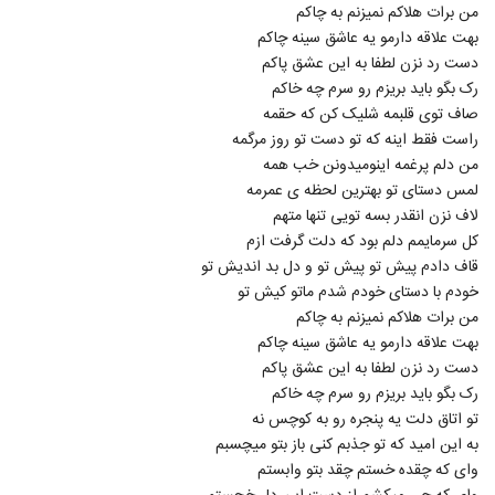
دانلود آهنگ احمد خنجری دلتنگی
من برات هلاکم نمیزنم به چاکم
۲۸۴ بازدید
بهت علاقه دارمو یه عاشق سینه چاکم
5293
دست رد نزن لطفا به این عشق پاکم
رک بگو باید بریزم رو سرم چه خاکم
دانلود آهنگ ساشا امین تک ستاره (Sasha
صاف توی قلبمه شلیک کن که حقمه
Amin Tak Setareh)
5294
راست فقط اینه که تو دست تو روز مرگمه
۲۴۹ بازدید
من دلم پرغمه اینومیدونن خب همه
دانلود آهنگ نیا دور شدی از پیام رشیدی به
لمس دستای تو بهترین لحظه ی عمرمه
همراه متن ترانه
لاف نزن انقدر بسه تویی تنها متهم
5295
۲۹۲ بازدید
کل سرمایمم دلم بود که دلت گرفت ازم
قاف دادم پیش تو پیش تو و دل بد اندیش تو
Mohammad mousavi Jodaei
خودم با دستای خودم شدم ماتو کیش تو
۲۴۱ بازدید
5296
من برات هلاکم نمیزنم به چاکم
بهت علاقه دارمو یه عاشق سینه چاکم
بهزاد صادقی آهنگ عاشقی
دست رد نزن لطفا به این عشق پاکم
۲۲۵ بازدید
رک بگو باید بریزم رو سرم چه خاکم
5297
تو اتاق دلت یه پنجره رو به کوچس نه
به این امید که تو جذبم کنی باز بتو میچسبم
دانلود آهنگ تو از مهدی آریا
وای که چقده خستم چقد بتو وابستم
۲۴۲ بازدید
5298