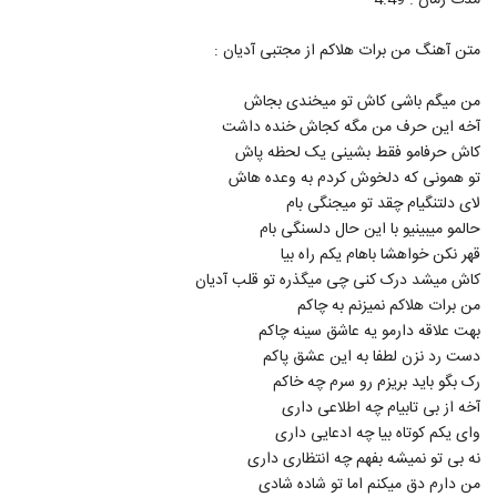
مدت زمان : 4:49
5287
متن آهنگ من برات هلاکم از مجتبی آدیان :
موریساکت آهنگ روانی
۲۴۳ بازدید
5288
من میگم باشی کاش تو میخندی بجاش
آخه این حرف من مگه کجاش خنده داشت
کاش حرفامو فقط بشینی یک لحظه پاش
Hosein Mohamadian Bargard
Dobare
تو همونی که دلخوش کردم به وعده هاش
5289
۲۱۰ بازدید
لای دلتنگیام چقد تو میجنگی بام
حالمو میبینیو با این حال دلسنگی بام
موزیک زیبای رنگ چشمات (به همراه مهدی
قهر نکن خواهشا باهام یکم راه بیا
آذر) از مهدی حسینی
5290
کاش میشد درک کنی چی میگذره تو قلب آدیان
۲۸۰ بازدید
من برات هلاکم نمیزنم به چاکم
بهت علاقه دارمو یه عاشق سینه چاکم
دانلود آهنگ قبل تو از امیرحسین میرعلایی
۲۴۰ بازدید
دست رد نزن لطفا به این عشق پاکم
5291
رک بگو باید بریزم رو سرم چه خاکم
آخه از بی تابیام چه اطلاعی داری
آهنگ رفت از عباس روستایی(پاپ)
وای یکم کوتاه بیا چه ادعایی داری
۳۰۳ بازدید
5292
نه بی تو نمیشه بفهم چه انتظاری داری
من دارم دق میکنم اما تو شاده شادی