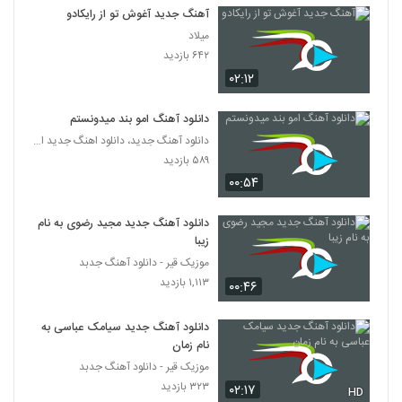
آهنگ صد درصد از کامیار(پاپ)
آهنگ جدید آغوش تو از رایکادو
۵۷۱ بازدید
5716
میلاد
۶۴۲ بازدید
۰۲:۱۲
فرزاد کیانی آهنگ شاخه نبات
۲۶۸ بازدید
5717
دانلود آهنگ امو بند میدونستم
دانلود آهنگ جدید، دانلود اهنگ جدید ایرانی
آهنگ مال همیم از محمود احسانی کیا(پاپ)
۵۸۹ بازدید
۲۰۴ بازدید
5718
۰۰:۵۴
دانلود آهنگ حس خوبی داره از کارن دامغانی
دانلود آهنگ جدید مجید رضوی به نام
۲۲۵ بازدید
زیبا
5719
موزیک قیر - دانلود آهنگ جدبد
۱,۱۱۳ بازدید
۰۰:۴۶
دانلود آهنگ مجید سلطانی لجباز
۱۹۷ بازدید
5720
دانلود آهنگ جدید سیامک عباسی به
نام زمان
دانلود آهنگ آریا آراسته راه و نشان (Arya
موزیک قیر - دانلود آهنگ جدبد
Arasteh Rah O Neshan)
۳۲۳ بازدید
۰۲:۱۷
5721
HD
۲۰۸ بازدید