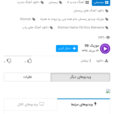
موسیقی
آهنگ جدید 4
ریسمان
دانلود آهنگ جدید
5710
۳۳۴ بازدید
دانلود آهنگ های ریسمان
دانلود آهنگ جدید و زیبای شایع با نام یه بار
موزیک ویدیو ریسمان بنام همه چی رو نرومه به همراه
Risman
(به همراه یاسین ترکی)
5711
۳۸۲ بازدید
Risman Hame Chi Roo Nervame
دانلود آهنگ های پاپ
Rich A Bache Shir Ba Maghze Pir
۲۳۱
۲۳۳ بازدید
5712
موزیک 98
دنبال کردن
۲۶ مرداد ۱۳۹۸
دانلود آهنگ کنیس بچه شیر با مغز پیر (به
همراه ریچ ای)
دانلود
بیشتر
۰
۰
5713
۲۹۱ بازدید
آهنگ من از دانیال هروی(پاپ)
ویدیوهای دیگر
نظرات
۲۱۰ بازدید
5714
دانلود آهنگ رسام امراللهی تکرار
۲۵۲ بازدید
5715
ویدیوهای مرتبط
ویدیوهای کانال