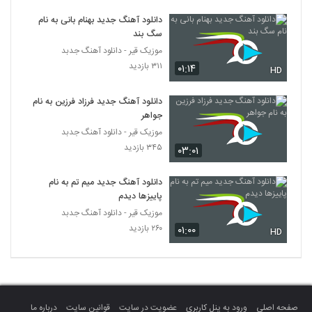
دانلود آهنگ فرهاد داروغه یارا (Farhad
دانلود آهنگ جدید بهنام بانی به نام
Daroghe Yara)
5299
سگ بند
۲۹۴ بازدید
موزیک قیر - دانلود آهنگ جدبد
دانلود آهنگ علاقه ی محض از فرزاد کشاورز
۳۱۱ بازدید
۰۱:۱۴
HD
۲۵۸ بازدید
5300
دانلود آهنگ جدید فرزاد فرزین به نام
جواهر
محمد حبیب آهنگ داره از پیشم میره
موزیک قیر - دانلود آهنگ جدبد
۳۵۴ بازدید
5301
۳۴۵ بازدید
۰۳:۰۱
دانلود آهنگ قلبت از امین رفیعی
دانلود آهنگ جدید میم تم به نام
۲۶۸ بازدید
5302
پاییزها دیدم
موزیک قیر - دانلود آهنگ جدبد
۲۶۰ بازدید
۰۱:۰۰
دانلود آهنگ دلبری کن از فرکام بند
HD
۳۰۳ بازدید
5303
دانلود آهنگ رامین حضرتی کاش نمیدیدمش
(Ramin Hazrati Kash
5304
Nemididamesh)
صفحه اصلی
ورود به پنل کاربری
عضویت در سایت
قوانین سایت
درباره ما
۲۳۷ بازدید