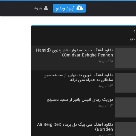
پدرام پالیز آهنگ تقویم شمسی
۴۶۸ بازدید
ورود
آپلود ویدیو
موزیک زیبای علی کوچولو از علیرضا جی جی
۲۹۴ بازدید
دئو
دانلود آهنگ حمید امیدوار عشق پنهون (Hamid
Omidvar Eshghe Penhon)
۲۳۸ بازدید
دانلود آهنگ نفرین به تنهایی از محمدحسین
سلطانی به همراه متن ترانه
۲۸۴ بازدید
موزیک زیبای اغیش یاغیر از سعید دسترنج
۲۱۲ بازدید
دانلود آهنگ علی بیگ دل بریده (Ali Beig Del
Borideh)
۲۲۶ بازدید