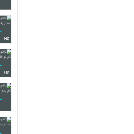
5280
HD
5281
5282
HD
5283
5284