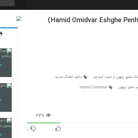
5269
5270
5271
نگ عشق پنهون از حمید امیدوار
دانلود آهنگ جدید
ام عشق پنهون
Hamid Omidvar
5272
۲۳۸
5273
۰
۱