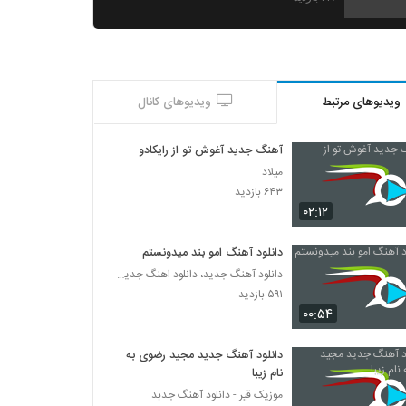
علی راموز آهنگ بی خیال دنیا
۲۷۹ بازدید
ویدیوهای مرتبط
ویدیوهای کانال
آهنگ شهراد بنام بغض سنگی
۲۴۴ بازدید
آهنگ جدید آغوش تو از رایکادو
میلاد
آهنگ بی بوی موستانگ بنام بترس
۶۴۳ بازدید
۲۱۲ بازدید
۰۲:۱۲
دانلود آهنگ امو بند میدونستم
دانلود آهنگ بردیا صابری آدم عاشق (Bardia
دانلود آهنگ جدید، دانلود اهنگ جدید ایرانی
Saberi Adame Ashegh)
۵۹۱ بازدید
۲۰۳ بازدید
۰۰:۵۴
هادی سپاسی آهنگ نه نمیخوام
۲۴۰ بازدید
دانلود آهنگ جدید مجید رضوی به
نام زیبا
موزیک قیر - دانلود آهنگ جدبد