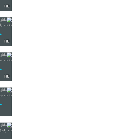
HD
5285
5286
HD
5287
HD
5288
5289
5290