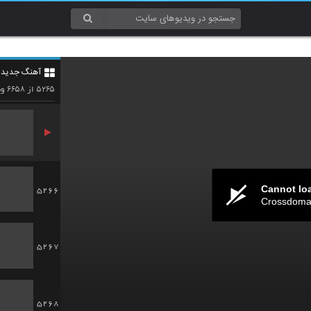
5263
آهنگ جدید 4
5264
۶۶۵۸
۵۲۶۵
از
وی
Cannot lo
5266
Crossdomai
5267
5268