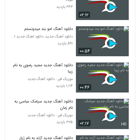
میلاد
پدرام پالیز آهنگ تقویم شمسی
۶۴۳ بازدید
۴۶۹ بازدید
5263
۰۲:۱۲
موزیک زیبای علی کوچولو از علیرضا جی جی
دانلود آهنگ امو بند میدونستم
۲۹۶ بازدید
دانلود آهنگ جدید، دانلود اهنگ جدید ایرانی
5264
۵۹۱ بازدید
۰۰:۵۴
دانلود آهنگ حمید امیدوار عشق پنهون
(Hamid Omidvar Eshghe Penhon)
5265
۲۴۰ بازدید
دانلود آهنگ جدید مجید رضوی به نام
زیبا
دانلود آهنگ نفرین به تنهایی از محمدحسین
موزیک قیر - دانلود آهنگ جدبد
سلطانی به همراه متن ترانه
۱,۱۱۴ بازدید
5266
۰۰:۴۶
۲۸۴ بازدید
دانلود آهنگ جدید سیامک عباسی به
موزیک زیبای اغیش یاغیر از سعید دسترنج
نام زمان
۲۱۲ بازدید
5267
موزیک قیر - دانلود آهنگ جدبد
۳۲۵ بازدید
۰۲:۱۷
HD
دانلود آهنگ علی بیگ دل بریده (Ali Beig
Del Borideh)
5268
دانلود آهنگ جدید آژند به نام ژیار
۲۲۶ بازدید