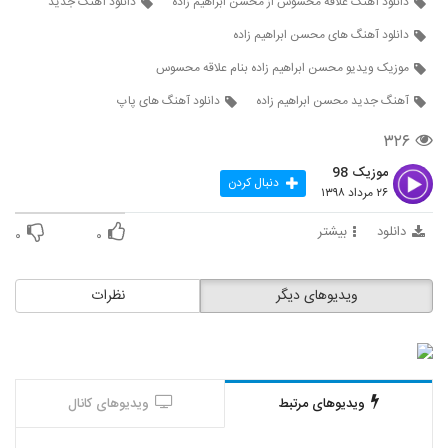
دانلود آهنگ علاقه محسوس از محسن ابراهیم زاده
دانلود آهنگ جدید
5694
دانلود آهنگ های محسن ابراهیم زاده
Javad Shaygan Harfaye Bachegoone
موزیک ویدیو محسن ابراهیم زاده بنام علاقه محسوس
۲۴۰ بازدید
5695
آهنگ جدید محسن ابراهیم زاده
دانلود آهنگ های پاپ
۳۲۶
موزیک زیبای مغرور لعنتی از هادی قاسمی
۲۶۱ بازدید
5696
موزیک 98
دنبال کردن
۲۶ مرداد ۱۳۹۸
دانلود آهنگ جدید و زیبای بهادر طوافچیان با
دانلود
بیشتر
نام تو یار منی
۰
۰
5697
۲۴۷ بازدید
ویدیوهای دیگر
نظرات
دانلود آهنگ عطا شهریار خاتون من (Ata
Shahriar Khatoone Man)
5698
۲۳۹ بازدید
موزیک زیبای جان جانان از امیرحسین
اسماعیلی
ویدیوهای مرتبط
ویدیوهای کانال
5699
۲۸۵ بازدید