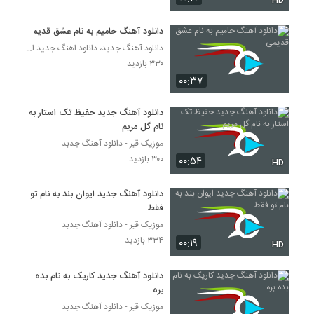
HD
(به همراه یاسین ترکی)
5711
۳۸۲ بازدید
دانلود آهنگ حامیم به نام عشق قدیمی
Rich A Bache Shir Ba Maghze Pir
دانلود آهنگ جدید، دانلود اهنگ جدید ایرانی
۲۳۳ بازدید
۳۳۰ بازدید
5712
۰۰:۳۷
دانلود آهنگ کنیس بچه شیر با مغز پیر (به
همراه ریچ ای)
دانلود آهنگ جدید حفیظ تک استار به
5713
نام گل مریم
۲۹۱ بازدید
موزیک قیر - دانلود آهنگ جدبد
آهنگ من از دانیال هروی(پاپ)
۳۰۰ بازدید
۰۰:۵۴
HD
۲۱۰ بازدید
5714
دانلود آهنگ جدید ایوان بند به نام تو
فقط
دانلود آهنگ رسام امراللهی تکرار
موزیک قیر - دانلود آهنگ جدبد
۲۵۲ بازدید
5715
۳۳۴ بازدید
۰۰:۱۹
HD
آهنگ صد درصد از کامیار(پاپ)
دانلود آهنگ جدید کاریک به نام بده
۵۷۱ بازدید
5716
بره
موزیک قیر - دانلود آهنگ جدبد