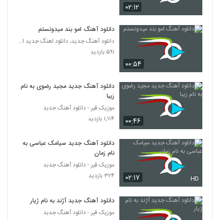
دانلود آهنگ سینا فدوی دستات دوره (Sina
۰۲:۱۲
Fadavi Dastat Doore)
5377
۲۰۲ بازدید
دانلود آهنگ امو بند میدونستم
دانلود آهنگ جدید، دانلود اهنگ جدید ایرانی
موزیک زیبای شهر چشمات از پوریا سلیمانی
۵۹۱ بازدید
۲۱۷ بازدید
5378
۰۰:۵۴
دانلود آهنگ یاسین بی رحم (Yasin
دانلود آهنگ جدید مجید رضوی به نام
Birahm)
زیبا
5379
۲۵۴ بازدید
موزیک قیر - دانلود آهنگ جدبد
۱,۱۱۴ بازدید
۰۰:۴۶
Moein Geo Mofrad
۲۴۴ بازدید
5380
دانلود آهنگ جدید سیامک عباسی به
نام زمان
هادی یوسف زاده آهنگ حقیقت
موزیک قیر - دانلود آهنگ جدبد
۲۲۳ بازدید
5381
۳۲۴ بازدید
۰۲:۱۷
HD
آهنگ عشق دلی از رضا حسین پور(پاپ)
دانلود آهنگ جدید آژند به نام ژیار
۲۱۲ بازدید
موزیک قیر - دانلود آهنگ جدبد
5382