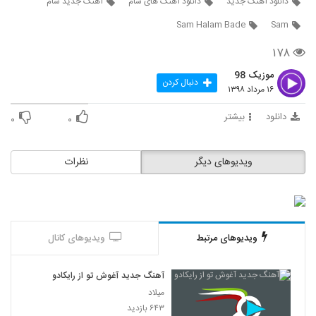
دانلود آهنگ جدید
دانلود آهنگ های سام
آهنگ جدید سام
5371
Sam Halam Bade
Sam
دانلود آهنگ جواد آبادیان مرد و قولش
۱۷۸
۲۱۰ بازدید
5372
موزیک 98
دنبال کردن
۱۶ مرداد ۱۳۹۸
آهنگ فردین کنعانی بنام بد باشی هم خوبه
۲۳۰ بازدید
دانلود
بیشتر
۰
۰
5373
Behzad Tarock 12 Shab
ویدیوهای دیگر
نظرات
۲۲۸ بازدید
5374
دانلود آهنگ جدید و زیبای علی مقدم با نام بوم
بوم
5375
۲۵۸ بازدید
ویدیوهای مرتبط
ویدیوهای کانال
دانلود آهنگ جدید و زیبای امیر باغبان با نام
آهنگ جدید آغوش تو از رایکادو
تقدیر
5376
میلاد
۲۰۳ بازدید
۶۴۳ بازدید