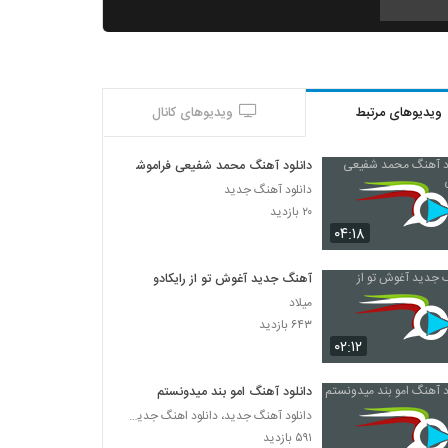
احسان خواجه امیری آهنگ ابر مسافر
۲۸۶ بازدید
ویدیوهای مرتبط
ویدیوهای کانال
دانلود آهنگ هومن مرادخانی نمیدونم که چی شد
۲۵۰ بازدید
دانلود آهنگ محمد شفیعی فراموشی
دانلود آهنگ جدید
دانلود آهنگ دو روی یک سکه از گروه ویولتس
۲۰ بازدید
به همراه متن ترانه
۰۴:۱۸
۲۱۹ بازدید
آهنگ جدید آغوش تو از رایکادو
آهنگ بد نبودم واست از حسین صبوری(پاپ)
میلاد
۲۶۲ بازدید
۶۴۳ بازدید
۰۲:۱۲
آهنگ علاقه محسوس از محسن ابراهیم
زاده(پاپ)
دانلود آهنگ امو بند میدونستم
۳۲۶ بازدید
دانلود آهنگ جدید، دانلود اهنگ جدید ایرانی
۵۹۱ بازدید