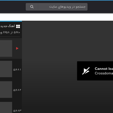
5678
آهنگ جدید 4
5679
۶۶۵۸
۵۶۸۰
از
وید
Cannot lo
5681
Crossdomai
5682
5683