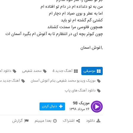
جز تو کسی را کنار خود ندارم
من به تو دلداده ام در دام تو افتاده ام
اما به عطر و بوی صیاد ام دچار ام
کشتی گم گشته ام تو باید
همچون فانوسی مرا سمتت کشناند
چون کبوتر بچه ای در انتظارم تا به آغوش ام بگیرد آسمان ات
,اغوش اسمان
موسیقی
آهنگ جدید 4
محمد شفیعی
دانلود 
موزیک ویدیو محمد شفیعی بنام آغوش آسمان
آهنگ جدید م
دانلود آهنگ های پاپ
موزیک 98
دنبال کردن
۲۶ مرداد ۱۳۹۸
دانلود
اشتراک
بعدا میبینم
گزارش