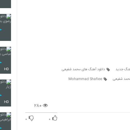
5689
5690
5691
HD
آهنگ جدید
دانلود آهنگ های محمد شفیعی
حمد شفیعی
Mohammad Shafiee
5692
HD
5693
۲۸۰
۰
۰
5694