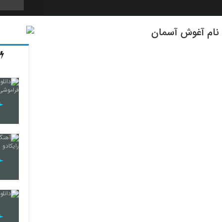
 نام آغوش آسمان
5684
5685
5686
5687
5688