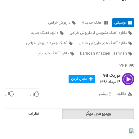
دانلود آهنگ هادی مستان مست و خراب
(Hadi Mastan Masto Kharab)
5329
۲۶۶ بازدید
موسیقی
آهنگ جدید 4
داریوش خزاعی
موزیک زیبای به درک از ارسلان فهیمی
دانلود آهنگ تشویش از داریوش خزاعی
دانلود آهنگ جدید
۲۷۱ بازدید
5330
دانلود آهنگ های داریوش خزاعی
آهنگ جدید داریوش خزاعی
دانلود آهنگ شیدایی (به همراه مصطفی
Daruosh Khazaei Tashvish
دانلود آهنگ های پاپ
شریفی) از امیر سهرابی
5331
۲۸۲ بازدید
۲۲۴
موزیک 98
دانلود آهنگ وقت رفتن از شاهین میری به
دنبال کردن
همراه متن ترانه
۱۴ مرداد ۱۳۹۸
5332
۲۷۶ بازدید
دانلود
بیشتر
۰
۰
آهنگ دیگه برنگرد از مهدی رفعتی(پاپ)
۲۶۲ بازدید
5333
ویدیوهای دیگر
نظرات
حمید سمندرپور آهنگ انتظار
۲۴۶ بازدید
5334