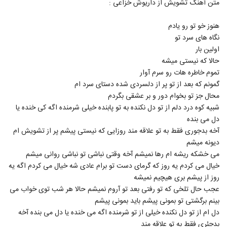
متن آهنگ تشویش از داریوش خزاعی :
5323
۲۸۴ بازدید
هنوز خو تو رو یادم
Xaniar Nemidooni (Acoustic
نگاه های سرد تو
Version)
5324
اولین بار
۲۷۹ بازدید
حالا که نیستی میشه
موزیک زیبای دورت بگردم از محمد میزبانی
تموم خاطره هات رو سرم آوار
۳۰۹ بازدید
گمونم که بعد از تو پر از دلسردی شده دستای سرد ام
5325
محال جز تو بخوام دور و بر عشقی بگردم
شبیه کوه درد دلم از تو دل نکنده به تو پابنده خیلی شرمنده اگه کی خنده یا
موزیک زیبای دختره خان از وحید سام
دل می بنده
۲۶۲ بازدید
5326
آخه بدجوری فقط به تو علاقه مند روزایی که نیستی پیشم پر از تشویش ام
دیونه میشم
صادق آتشی آهنگ عاشقانه
می خشکه ریشه ام رها نمیشم آخه وقتی نباشی تو نباشی روانی میشم
۲۴۴ بازدید
خیال می کردم یه روز که گرمای دست تو برام عادی شه خیال می کردم اگه یه
5327
روز از پیشم بری هیچیم نمیشه
عجب حال تلخی که تو رفتی بعد تو آروم نمیشم حالا هر شب توی خواب می
میثم هیوا آهنگ یواشکی
بینم برگشتی تو بمونی پیشم باید بمونی پیشم
۲۵۵ بازدید
5328
دل ام از تو دل نکنده خیلی از تو شرمنده اگه می خنده یا دل می بنده آخه
بدجئری فقط به تو علاقه مند