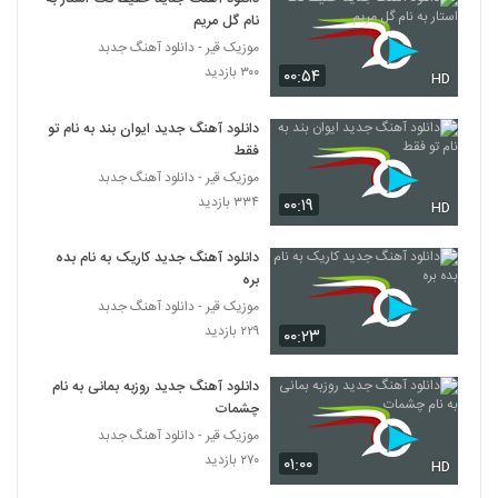
Masoud Zeynalpour Zadi Pas
نام گل مریم
۲۱۸ بازدید
5346
موزیک قیر - دانلود آهنگ جدبد
۳۰۰ بازدید
۰۰:۵۴
HD
دانلود آهنگ دلهره از سیامک مدرسی
۱۹۹ بازدید
دانلود آهنگ جدید ایوان بند به نام تو
5347
فقط
موزیک قیر - دانلود آهنگ جدبد
دانلود آهنگ پوریا کاظمی تلف (Pourya
۳۳۴ بازدید
۰۰:۱۹
Kazemi Talaf)
HD
5348
۲۳۲ بازدید
دانلود آهنگ جدید کاریک به نام بده
دانلود آهنگ جدید و زیبای علیرضا عبدی با نام
بره
پدر
موزیک قیر - دانلود آهنگ جدبد
5349
۲۴۶ بازدید
۲۲۹ بازدید
۰۰:۲۳
Farid Nazari Nisti Amma
دانلود آهنگ جدید روزبه بمانی به نام
۲۳۶ بازدید
5350
چشمات
موزیک قیر - دانلود آهنگ جدبد
آهنگ زیبا تر از تو از میثم فائزنیا(پاپ)
۲۷۰ بازدید
۰۱:۰۰
HD
۲۲۷ بازدید
5351