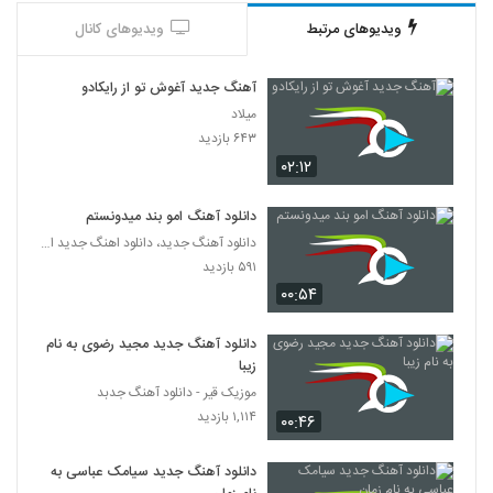
ویدیوهای مرتبط
ویدیوهای کانال
موزیک زیبای شقایق از آرمان گرشاسبی
۲۹۷ بازدید
5335
آهنگ جدید آغوش تو از رایکادو
میلاد
دانلود آهنگ پویا یعقوبی دیوونگی (Pouya
۶۴۳ بازدید
Yaghoubi Divoonegi)
5336
۰۲:۱۲
۲۴۵ بازدید
دانلود آهنگ رضا بیدرام زندگی
دانلود آهنگ امو بند میدونستم
۲۵۸ بازدید
دانلود آهنگ جدید، دانلود اهنگ جدید ایرانی
5337
۵۹۱ بازدید
۰۰:۵۴
احسان قربان زاده آهنگ تو که نباشى
۲۸۱ بازدید
5338
دانلود آهنگ جدید مجید رضوی به نام
زیبا
آهنگ ای جان از محسن حق شناس(پاپ)
موزیک قیر - دانلود آهنگ جدبد
۲۶۰ بازدید
۱,۱۱۴ بازدید
۰۰:۴۶
5339
دانلود آهنگ جدید سیامک عباسی به
دانلود آهنگ دوست دارم از آرش بهمنش