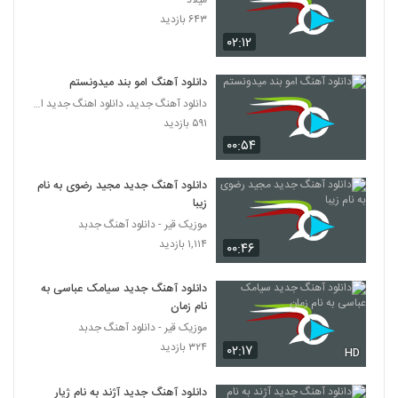
میلاد
Rich A Bache Shir Ba Maghze Pir
۶۴۳ بازدید
۲۳۳ بازدید
5712
۰۲:۱۲
دانلود آهنگ کنیس بچه شیر با مغز پیر (به
دانلود آهنگ امو بند میدونستم
همراه ریچ ای)
دانلود آهنگ جدید، دانلود اهنگ جدید ایرانی
5713
۲۹۲ بازدید
۵۹۱ بازدید
۰۰:۵۴
آهنگ من از دانیال هروی(پاپ)
۲۱۱ بازدید
5714
دانلود آهنگ جدید مجید رضوی به نام
زیبا
دانلود آهنگ رسام امراللهی تکرار
موزیک قیر - دانلود آهنگ جدبد
۲۵۲ بازدید
۱,۱۱۴ بازدید
5715
۰۰:۴۶
دانلود آهنگ جدید سیامک عباسی به
آهنگ صد درصد از کامیار(پاپ)
نام زمان
۵۷۱ بازدید
5716
موزیک قیر - دانلود آهنگ جدبد
۳۲۴ بازدید
۰۲:۱۷
HD
فرزاد کیانی آهنگ شاخه نبات
۲۶۸ بازدید
5717
دانلود آهنگ جدید آژند به نام ژیار