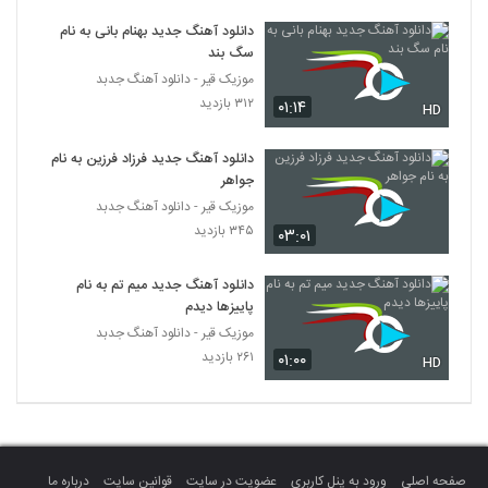
دانلود آهنگ فرید رئوفی آخر رویا (Farid
Raoufi Akhare Roya)
دانلود آهنگ جدید بهنام بانی به نام
5729
سگ بند
۲۰۲ بازدید
موزیک قیر - دانلود آهنگ جدبد
موزیک زیبای دلبسته از رایان کاووسی
۳۱۲ بازدید
۰۱:۱۴
HD
۲۳۳ بازدید
5730
دانلود آهنگ جدید فرزاد فرزین به نام
جواهر
دانلود آهنگ علیرضا ابراهیمی من سنی
ایتیرمیشم
موزیک قیر - دانلود آهنگ جدبد
5731
۲۴۰ بازدید
۳۴۵ بازدید
۰۳:۰۱
Mohsen Yazdanpanah Gomshodeh
دانلود آهنگ جدید میم تم به نام
۲۱۱ بازدید
5732
پاییزها دیدم
موزیک قیر - دانلود آهنگ جدبد
۲۶۱ بازدید
۰۱:۰۰
دانلود آهنگ اشکان خواجه نسب جانم باش
HD
۲۳۱ بازدید
5733
موزیک زیبای درمون از حسین مقامی
۲۵۲ بازدید
5734
صفحه اصلی
ورود به پنل کاربری
عضویت در سایت
قوانین سایت
درباره ما