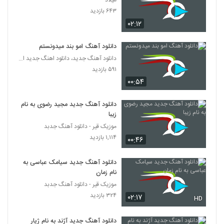
میلاد
دانلود آهنگ فرید رئوفی آخر رویا (Farid
۶۴۳ بازدید
Raoufi Akhare Roya)
5729
۰۲:۱۲
۲۰۱ بازدید
موزیک زیبای دلبسته از رایان کاووسی
دانلود آهنگ امو بند میدونستم
۲۳۲ بازدید
دانلود آهنگ جدید، دانلود اهنگ جدید ایرانی
5730
۵۹۱ بازدید
۰۰:۵۴
دانلود آهنگ علیرضا ابراهیمی من سنی
ایتیرمیشم
5731
۲۴۰ بازدید
دانلود آهنگ جدید مجید رضوی به نام
زیبا
Mohsen Yazdanpanah Gomshodeh
موزیک قیر - دانلود آهنگ جدبد
۲۱۰ بازدید
۱,۱۱۴ بازدید
5732
۰۰:۴۶
دانلود آهنگ جدید سیامک عباسی به
دانلود آهنگ اشکان خواجه نسب جانم باش
نام زمان
۲۳۱ بازدید
5733
موزیک قیر - دانلود آهنگ جدبد
۳۲۴ بازدید
۰۲:۱۷
HD
موزیک زیبای درمون از حسین مقامی
۲۵۱ بازدید
5734
دانلود آهنگ جدید آژند به نام ژیار