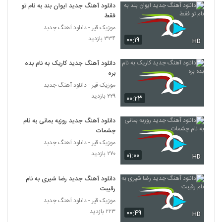
(Shahin Shahrokh Cheghadr Khoobi
دانلود آهنگ جدید ایوان بند به نام تو
5740
To)
۲۸۰ بازدید
فقط
موزیک قیر - دانلود آهنگ جدبد
دانلود آهنگ محسن ابراهیم زاده علاقه
۳۳۴ بازدید
۰۰:۱۹
محسوس (رمیکس) (Mohsen
HD
5741
Ebrahimzadeh Alaghe Mahsos)
۳۸۳ بازدید
دانلود آهنگ جدید کاریک به نام بده
دانلود آهنگ ولیشا ماه من (Valisha Mahe
بره
Man)
موزیک قیر - دانلود آهنگ جدبد
5742
۲۱۹ بازدید
۲۲۹ بازدید
۰۰:۲۳
دانلود آهنگ اهورا جاوید عاشقتم 2
دانلود آهنگ جدید روزبه بمانی به نام
۲۵۰ بازدید
5743
چشمات
موزیک قیر - دانلود آهنگ جدبد
دانلود آهنگ مجتبی شاه علی مو خرمایی
۲۷۰ بازدید
۰۱:۰۰
HD
(Mojtaba Shah Ali Moo Khormayi)
5744
۲۸۶ بازدید
دانلود آهنگ جدید رضا شیری به نام
رقیبت
موزیک زیبای به حالم نظر کن از بابک بابایی
۲۵۶ بازدید
موزیک قیر - دانلود آهنگ جدبد
5745
۲۲۳ بازدید
۰۰:۴۹
HD