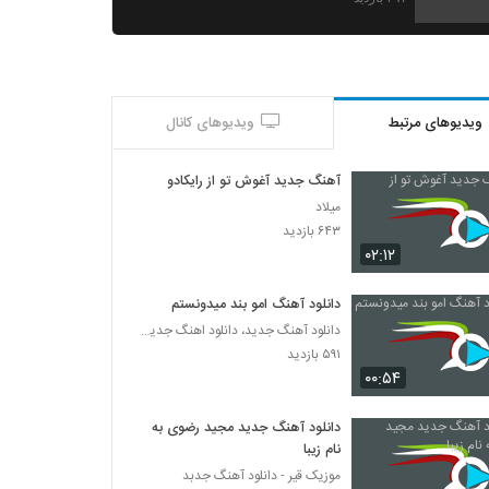
آهنگ من از دانیال هروی(پاپ)
۲۱۰ بازدید
ویدیوهای مرتبط
ویدیوهای کانال
دانلود آهنگ رسام امراللهی تکرار
۲۵۲ بازدید
آهنگ جدید آغوش تو از رایکادو
میلاد
آهنگ صد درصد از کامیار(پاپ)
۶۴۳ بازدید
۵۷۱ بازدید
۰۲:۱۲
دانلود آهنگ امو بند میدونستم
فرزاد کیانی آهنگ شاخه نبات
دانلود آهنگ جدید، دانلود اهنگ جدید ایرانی
۲۶۸ بازدید
۵۹۱ بازدید
۰۰:۵۴
آهنگ مال همیم از محمود احسانی کیا(پاپ)
دانلود آهنگ جدید مجید رضوی به
۲۰۴ بازدید
نام زیبا
موزیک قیر - دانلود آهنگ جدبد