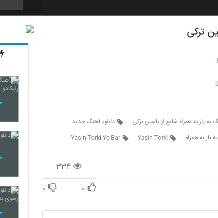
ین ترکی
5714
5715
5716
گ یه بار به همراه شایع از یاسین ترکی
دانلود آهنگ جدید
 بار به همراه
Yasin Torki
Yasin Torki Ye Bar
5717
۳۳۴
۰
۰
5718