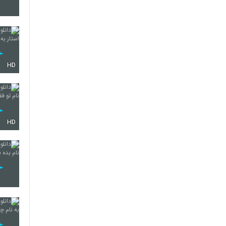
5725
HD
5726
5727
HD
5728
5729