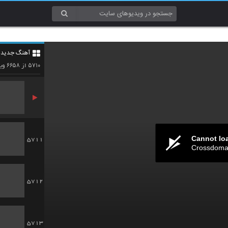
5708
آهنگ جدید 4
5709
۶۶۵۸
۵۷۱۰
از
وید
Cannot lo
5711
Crossdomai
5712
5713