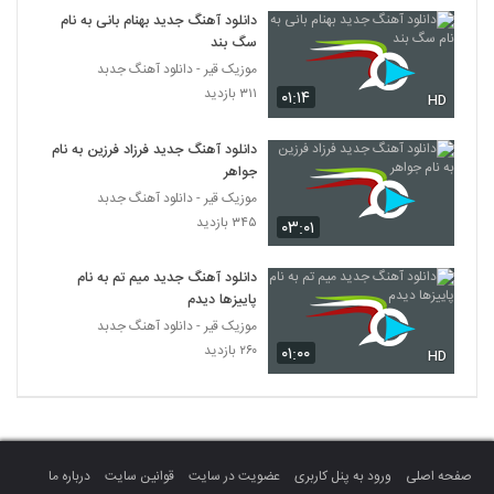
موزیک زیبای امشب از آرش بهمنی
دانلود آهنگ جدید بهنام بانی به نام
سگ بند
۲۵۵ بازدید
5761
موزیک قیر - دانلود آهنگ جدبد
۳۱۱ بازدید
۰۱:۱۴
HD
دانلود آهنگ جدید و زیبای مرصاد ماهد با نام
کاش میگفتی
5762
۲۶۰ بازدید
دانلود آهنگ جدید فرزاد فرزین به نام
جواهر
آهنگ دلگیرم ازت از علیرضا بهمنی(پاپ)
موزیک قیر - دانلود آهنگ جدبد
۲۶۷ بازدید
۳۴۵ بازدید
۰۳:۰۱
5763
دانلود آهنگ جدید میم تم به نام
دانلود آهنگ محمدرضا کاظمی چشمات
(Mohammadreza Kaazemi
پاییزها دیدم
5764
Cheshmat)
۲۳۲ بازدید
موزیک قیر - دانلود آهنگ جدبد
۲۶۰ بازدید
۰۱:۰۰
HD
امیر عباس پور آهنگ چشام خیس بارون
۲۵۴ بازدید
5765
آهنگ وحید رمضانی بنام جادوی خاص
صفحه اصلی
ورود به پنل کاربری
عضویت در سایت
قوانین سایت
درباره ما
۲۶۷ بازدید
5766