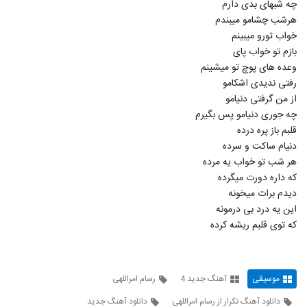
چه شبهای بدی دارم
هرشب چشامو میبندم
دانلود آهنگ اشکان خواجه نسب جانم باش
خواب تورو میبینم
۲۳۱ بازدید
5733
بازم تو خواب پای
وعده های پوچ تو میشینم
موزیک زیبای درمون از حسین مقامی
رفتی ندیدی اشکامو
۲۵۰ بازدید
از من گرفتی دنیامو
5734
چه جوری دنیامو پس بگیرم
قلبم باز پره درده
موزیک زیبای آرامش از علی نجفی
دنیام ساکت و سرده
۲۲۷ بازدید
5735
هر شب تو خواب یه مرده
که داره دورت میگرده
Vahid Keshtkar Adat
دیدم برات میخونه
۲۴۷ بازدید
این یه درد بی درمونه
5736
که توی قلبم ریشه کرده
آهنگ رضا شیری بنام چشمون سیاه
۳۷۸ بازدید
5737
موسیقی
آهنگ جدید 4
رسام امراللهی
دانلود آهنگ روزبه بمانی اسمت که میاد (اجرای
دانلود آهنگ تکرار از رسام امراللهی
دانلود آهنگ جدید