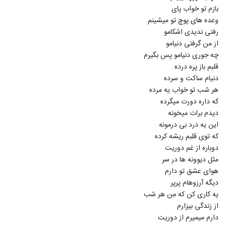
آهنگ بارون از یاشار مینایی(پاپ)
بازم تو خواب پای
۲۶۴ بازدید
5727
وعده های پوچ تو میشینم
رفتی ندیدی اشکامو
از من گرفتی دنیامو
دانلود آهنگ حسین نعیمی نیستی هستی
(Hossein Naiimi Nisti Hasti)
چه جوری دنیامو پس بگیرم
5728
۲۰۲ بازدید
قلبم باز پره درده
دنیام ساکت و سرده
دانلود آهنگ فرید رئوفی آخر رویا (Farid
هر شب تو خواب یه مرده
Raoufi Akhare Roya)
5729
که داره دورت میگرده
۲۰۱ بازدید
دیدم برات میخونه
این یه درد بی درمونه
موزیک زیبای دلبسته از رایان کاووسی
۲۳۲ بازدید
که توی قلبم ریشه کرده
5730
دوباره از غم دوریت
مثل دیوونه ها در سر
دانلود آهنگ علیرضا ابراهیمی من سنی
هوای عشق تو دارم
ایتیرمیشم
5731
دیگه آرزوهام پرپر
۲۴۰ بازدید
یه کاری کن که من هر شب
Mohsen Yazdanpanah Gomshodeh
از زندگی بیزارم
۲۱۰ بازدید
دارم میمیرم از دوریت
5732