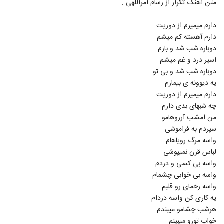
متن آهنگ تکرار از رسام امراللهی :
5721
۲۰۸ بازدید
دارم میمیرم از دوریت
دانلود آهنگ خانه خراب از رضا ملک زاده
دارم آهسته کم میشم
۵۵۳ بازدید
5722
دوباره شب شد و بازم
اسیر درد و غم میشم
رضا مصطفی لو آهنگ لیلی
دوباره شب شد و بی تو
۲۵۳ بازدید
یه دیوونه ی بیمارم
5723
دارم میمیرم از دوریت
چه شبهای بدی دارم
دانلود آهنگ رضا تقی زاده گوزل سوگیلیم
من امشب آرزوهامو
۲۳۶ بازدید
5724
سپردم به فراموشی
واسه مرگ رویاهام
دانلود آهنگ هامین دل تنگ
لباس قرن نمیپوشی
۲۳۱ بازدید
واسه بی کسی و دردم
5725
واسه بی خوابی چشمام
واسه زخمای رو قلبم
آهنگ لجباز از رضا راسا(پاپ)
یه کاری کن واسه دردام
۲۴۲ بازدید
5726
هرشب چشامو میبندم
خواب تورو میبینم