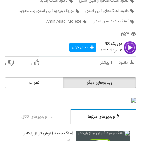
دانلود آهنگ معجزه از امین اسدی
دانلود آهنگ جدید
5266
۲۸۴ بازدید
دانلود آهنگ های امین اسدی
موزیک ویدیو امین اسدی بنام معجزه
موزیک زیبای اغیش یاغیر از سعید دسترنج
آهنگ جدید امین اسدی
Amin Asadi Mojeze
۲۱۲ بازدید
5267
۲۵۳
دانلود آهنگ علی بیگ دل بریده (Ali Beig
موزیک 98
دنبال کردن
Del Borideh)
۱۳ مرداد ۱۳۹۸
5268
۲۲۶ بازدید
دانلود
بیشتر
۰
۰
علی راموز آهنگ بی خیال دنیا
۲۷۹ بازدید
5269
ویدیوهای دیگر
نظرات
آهنگ شهراد بنام بغض سنگی
۲۴۴ بازدید
5270
ویدیوهای مرتبط
ویدیوهای کانال
آهنگ بی بوی موستانگ بنام بترس
۲۱۲ بازدید
5271
آهنگ جدید آغوش تو از رایکادو