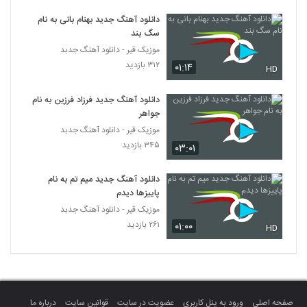
Hosein Mohamadian Bargard
Dobare
دانلود آهنگ جدید بهنام بانی به نام
5289
سگ بند
۲۱۰ بازدید
موزیک قیر - دانلود آهنگ جدبد
موزیک زیبای رنگ چشمات (به همراه مهدی
۳۱۲ بازدید
۰۱:۱۴
HD
آذر) از مهدی حسینی
5290
۲۸۰ بازدید
دانلود آهنگ جدید فرزاد فرزین به نام
جواهر
دانلود آهنگ قبل تو از امیرحسین میرعلایی
موزیک قیر - دانلود آهنگ جدبد
۲۴۰ بازدید
5291
۳۴۵ بازدید
۰۳:۰۱
آهنگ رفت از عباس روستایی(پاپ)
دانلود آهنگ جدید میم تم به نام
۳۰۳ بازدید
5292
پاییزها دیدم
موزیک قیر - دانلود آهنگ جدبد
۲۶۱ بازدید
۰۱:۰۰
دانلود آهنگ احمد خنجری دلتنگی
HD
۲۸۴ بازدید
5293
دانلود آهنگ ساشا امین تک ستاره (Sasha
Amin Tak Setareh)
5294
صفحه اصلی
ورود به پنل کاربری
عضویت در سایت
قوانین سایت
درباره ما
۲۴۹ بازدید