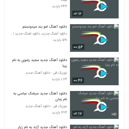
میلاد
دانلود آهنگ بردیا صابری آدم عاشق (Bardia
۶۴۳ بازدید
Saberi Adame Ashegh)
5272
۰۲:۱۲
۲۰۳ بازدید
هادی سپاسی آهنگ نه نمیخوام
دانلود آهنگ امو بند میدونستم
۲۴۰ بازدید
دانلود آهنگ جدید، دانلود اهنگ جدید ایرانی
5273
۵۹۱ بازدید
۰۰:۵۴
Bahador Ghavami Taskin
۲۰۳ بازدید
5274
دانلود آهنگ جدید مجید رضوی به نام
زیبا
آهنگ کاش نمی دیدمش از رامین
موزیک قیر - دانلود آهنگ جدبد
حضرتی(پاپ)
۱,۱۱۴ بازدید
5275
۰۰:۴۶
۲۳۱ بازدید
دانلود آهنگ جدید سیامک عباسی به
دانلود آهنگ امیر آریا در حصر
نام زمان
۲۰۰ بازدید
5276
موزیک قیر - دانلود آهنگ جدبد
۳۲۴ بازدید
۰۲:۱۷
HD
Majid Soltani In Del
۲۱۷ بازدید
5277
دانلود آهنگ جدید آژند به نام ژیار