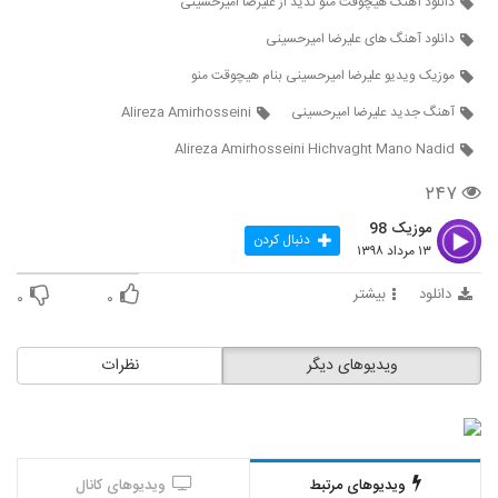
دانلود آهنگ هیچوقت منو ندید از علیرضا امیرحسینی
5265
۲۳۹ بازدید
دانلود آهنگ های علیرضا امیرحسینی
دانلود آهنگ نفرین به تنهایی از محمدحسین
موزیک ویدیو علیرضا امیرحسینی بنام هیچوقت منو
سلطانی به همراه متن ترانه
5266
۲۸۴ بازدید
آهنگ جدید علیرضا امیرحسینی
Alireza Amirhosseini
Alireza Amirhosseini Hichvaght Mano Nadid
موزیک زیبای اغیش یاغیر از سعید دسترنج
۲۱۲ بازدید
5267
۲۴۷
موزیک 98
دنبال کردن
دانلود آهنگ علی بیگ دل بریده (Ali Beig
۱۳ مرداد ۱۳۹۸
Del Borideh)
5268
۲۲۶ بازدید
دانلود
بیشتر
۰
۰
علی راموز آهنگ بی خیال دنیا
۲۷۹ بازدید
ویدیوهای دیگر
نظرات
5269
آهنگ شهراد بنام بغض سنگی
۲۴۴ بازدید
5270
ویدیوهای مرتبط
ویدیوهای کانال