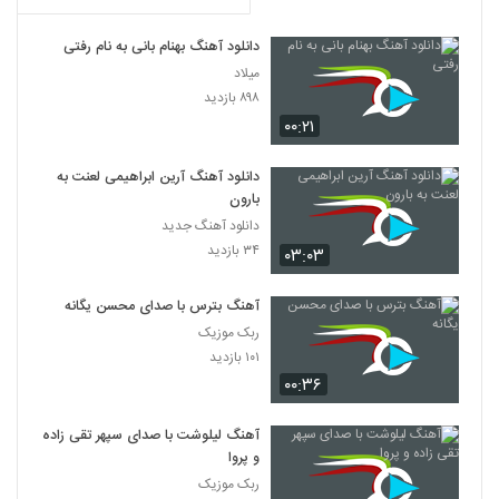
آهنگ بی بوی موستانگ بنام بترس
۲۱۲ بازدید
5271
دانلود آهنگ بهنام بانی به نام رفتی
میلاد
دانلود آهنگ بردیا صابری آدم عاشق (Bardia
۸۹۸ بازدید
Saberi Adame Ashegh)
۰۰:۲۱
5272
۲۰۳ بازدید
دانلود آهنگ آرین ابراهیمی لعنت به
هادی سپاسی آهنگ نه نمیخوام
بارون
۲۴۰ بازدید
5273
دانلود آهنگ جدید
۳۴ بازدید
۰۳:۰۳
Bahador Ghavami Taskin
۲۰۳ بازدید
آهنگ بترس با صدای محسن یگانه
5274
ربک موزیک
۱۰۱ بازدید
آهنگ کاش نمی دیدمش از رامین
حضرتی(پاپ)
۰۰:۳۶
5275
۲۳۱ بازدید
آهنگ لیلوشت با صدای سپهر تقی زاده
دانلود آهنگ امیر آریا در حصر
و پروا
۲۰۰ بازدید
5276
ربک موزیک