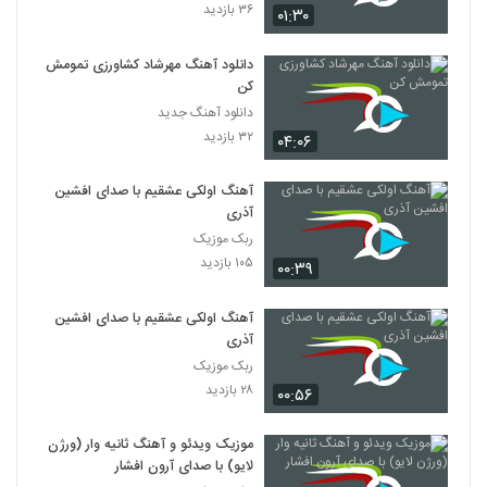
۳۶ بازدید
۰۱:۳۰
Majid Soltani In Del
۲۱۷ بازدید
دانلود آهنگ مهرشاد کشاورزی تمومش
5277
کن
دانلود آهنگ جدید
موزیک زیبای پیاده رو از علی حنفی
۳۲ بازدید
۰۴:۰۶
۲۸۰ بازدید
5278
آهنگ اولکی عشقیم با صدای افشین
اشکان کریم خانی آهنگ فاز غریب
آذری
۲۰۰ بازدید
ربک موزیک
5279
۱۰۵ بازدید
۰۰:۳۹
دانلود آهنگ دیجی سایرون از دیجی سایرون
آهنگ اولکی عشقیم با صدای افشین
۲۵۶ بازدید
5280
آذری
ربک موزیک
دانلود آهنگ جدید و زیبای مجتبی آدیان با نام
۲۸ بازدید
۰۰:۵۶
من برات هلاکم
5281
۲۴۷ بازدید
موزیک ویدئو و آهنگ ثانیه وار (ورژن
لایو) با صدای آرون افشار
دانلود آهنگ جواد معینی همسفر (Javad