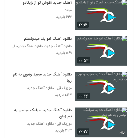
Rasoul Saberi Naro
آهنگ جدید آغوش تو از رایکادو
۲۲۳ بازدید
میلاد
5322
۶۴۲ بازدید
۰۲:۱۲
دانلود آهنگ جدید و زیبای حمید عسکری با نام
رفت دلم
5323
دانلود آهنگ امو بند میدونستم
۲۸۴ بازدید
دانلود آهنگ جدید، دانلود اهنگ جدید ایرانی
Xaniar Nemidooni (Acoustic
۵۸۹ بازدید
Version)
۰۰:۵۴
5324
۲۷۹ بازدید
دانلود آهنگ جدید مجید رضوی به نام
موزیک زیبای دورت بگردم از محمد میزبانی
زیبا
۳۰۹ بازدید
5325
موزیک قیر - دانلود آهنگ جدبد
۱,۱۱۳ بازدید
۰۰:۴۶
موزیک زیبای دختره خان از وحید سام
۲۶۰ بازدید
5326
دانلود آهنگ جدید سیامک عباسی به
نام زمان
موزیک قیر - دانلود آهنگ جدبد
صادق آتشی آهنگ عاشقانه
۳۲۳ بازدید
۰۲:۱۷
۲۴۴ بازدید
HD
5327