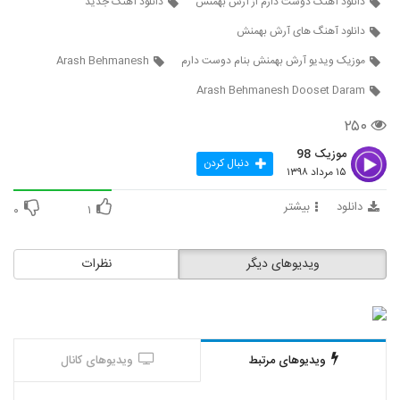
دانلود آهنگ دوست دارم از آرش بهمنش
دانلود آهنگ جدید
5346
دانلود آهنگ های آرش بهمنش
دانلود آهنگ دلهره از سیامک مدرسی
موزیک ویدیو آرش بهمنش بنام دوست دارم
Arash Behmanesh
۱۹۹ بازدید
5347
Arash Behmanesh Dooset Daram
۲۵۰
دانلود آهنگ پوریا کاظمی تلف (Pourya
Kazemi Talaf)
5348
موزیک 98
۲۳۱ بازدید
دنبال کردن
۱۵ مرداد ۱۳۹۸
دانلود آهنگ جدید و زیبای علیرضا عبدی با نام
دانلود
بیشتر
پدر
۰
۱
5349
۲۴۶ بازدید
ویدیوهای دیگر
نظرات
Farid Nazari Nisti Amma
۲۳۶ بازدید
5350
آهنگ زیبا تر از تو از میثم فائزنیا(پاپ)
۲۲۷ بازدید
ویدیوهای مرتبط
ویدیوهای کانال
5351