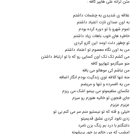
۱۹۹ بازدید
متن ترانه علی هایپر کافه :
5347
علاقه ی شدیدی به چشمات داشتم
دانلود آهنگ پوریا کاظمی تلف (Pourya
به اون صدای نازت اعتیاد داشتم
Kazemi Talaf)
5348
تموم شهرو با تو دوره کرده بودم
۲۳۱ بازدید
خاطره های خوب باهات زیاد داشتم
دانلود آهنگ جدید و زیبای علیرضا عبدی با نام
تو چطور دلت اومد این کارو کردی
پدر
من به اون نگاه معصوم تو اعتماد داشتم
5349
۲۴۶ بازدید
می کشم تک تک اون کسایی رو که با تو ارتباط داشتن
منو سیگارمو تنهاییو کافه
Farid Nazari Nisti Amma
من نباشم کی موهاتو می بافه
۲۳۶ بازدید
5350
منه تنها کلافه توی زندگیت بودم انگار اضافه
من یه افسرده و تنها و مریضم
آهنگ زیبا تر از تو از میثم فائزنیا(پاپ)
عکسای سلفیمونو می بینمو اشک می ریزم
۲۲۷ بازدید
جای فنجون تو خالیه هنوزم رو میزم
5351
عزیزم عزیزم
خیلی و قته که تو نیستیو منم سر می کنم بی تو
Omidreza(I) Mohem Nist
زدی نابود کردی عشق قدیمیتو
۲۱۰ بازدید
5352
دلتنگتم با درد بم زنگ بزن نامرد
امشب که من حالم بد جور پریشونه