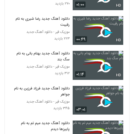
۲۷۰ بازدید
۰۱:۰۰
HD
دانلود آهنگ جدید و زیبای امیر باغبان با نام
تقدیر
دانلود آهنگ جدید رضا شیری به نام
5376
۲۰۳ بازدید
رقیبت
موزیک قیر - دانلود آهنگ جدبد
دانلود آهنگ سینا فدوی دستات دوره (Sina
۲۲۳ بازدید
۰۰:۴۹
HD
Fadavi Dastat Doore)
5377
۲۰۲ بازدید
دانلود آهنگ جدید بهنام بانی به نام
سگ بند
موزیک زیبای شهر چشمات از پوریا سلیمانی
۲۱۷ بازدید
موزیک قیر - دانلود آهنگ جدبد
5378
۳۱۲ بازدید
۰۱:۱۴
HD
دانلود آهنگ یاسین بی رحم (Yasin
Birahm)
دانلود آهنگ جدید فرزاد فرزین به نام
5379
جواهر
۲۵۴ بازدید
موزیک قیر - دانلود آهنگ جدبد
Moein Geo Mofrad
۳۴۵ بازدید
۰۳:۰۱
۲۴۴ بازدید
5380
دانلود آهنگ جدید میم تم به نام
پاییزها دیدم
هادی یوسف زاده آهنگ حقیقت