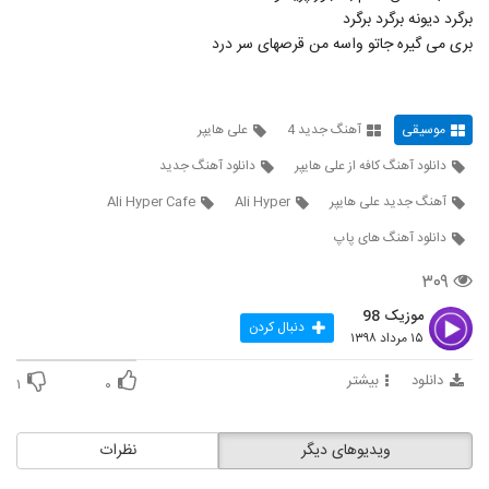
موزیک زیبای رسیدی (رمیکس) از فرشاد افشار
برگرد دیونه برگرد برگرد
۲۳۴ بازدید
5353
بری می گیره جاتو واسه من قرصهای سر درد
دانلود آهنگ جاوید روزای رفته
۲۳۳ بازدید
5354
موسیقی
آهنگ جدید 4
علی هایپر
دانلود آهنگ کافه از علی هایپر
دانلود آهنگ جدید
موزیک زیبای تنفر از طیب باقری
آهنگ جدید علی هایپر
Ali Hyper
Ali Hyper Cafe
۲۴۵ بازدید
5355
دانلود آهنگ های پاپ
دانلود آهنگ امیر حاجی قاسمی نمیتونم
۳۰۹
۲۴۲ بازدید
5356
موزیک 98
دنبال کردن
۱۵ مرداد ۱۳۹۸
دانلود آهنگ جدید و زیبای علی منتظری با نام
مهربانم
دانلود
بیشتر
۱
۰
5357
۵۱۲ بازدید
آهنگ دیوانگی از امیر رضا آل صفر(پاپ)
ویدیوهای دیگر
نظرات
۲۱۵ بازدید
5358