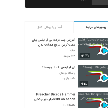
TRX PUSH UP LEVEL2 _شنا با تی ارایکس
سطح2
۱۲ بازدید
ویدیوهای مرتبط
ویدیوهای کانال
TRX PUSH UP LEVEL3 _شنا با تی ارایکس
سطح۳
۱۲ بازدید
آموزش چند حرکت تی آر ایکس برای
سفت کردن سریع عضلات بدن
TRX PUSH UP LEVEL 4_شنا با تی ار ایکس
میلاد
سطح ۴
۰۳:۳۱
۱۰۳ بازدید
۱۱ بازدید
تی آر ایکس TRX چیست؟
TRX BICEPS CURL LEVEL 1_جلو بازو
باشگاه موفقان
سطح ۱
۱,۸۱۰ بازدید
۱۲ بازدید
۰۱:۱۸
TRX BICEPS CURL LEVEL 2_جلو بازو
سطح ۲
Preacher Biceps Hammer
۱۳ بازدید
curl on bench/جلو بازو چکشی
لاری با نیمکت
TRXIRAN