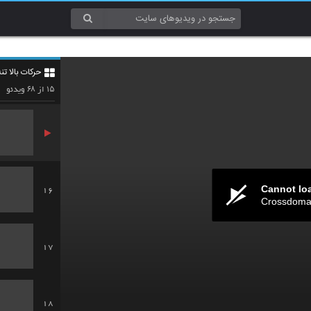
13
حرکات بالا ت
14
۶۸
۱۵
از
ویدئو
Cannot lo
16
Crossdomai
17
18