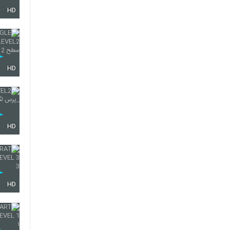
HD
35
36
HD
37
HD
38
HD
39
40