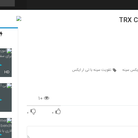
TRX C
19
20
ایکس سینه
تقویت سینه با تی ار ایکس
HD
21
۱۰
22
۰
۰
23