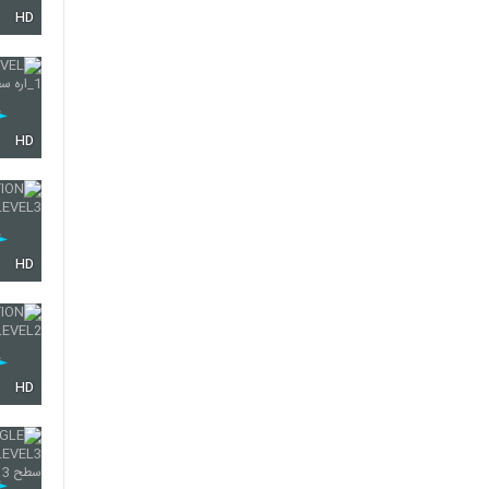
HD
30
HD
31
32
HD
33
HD
34