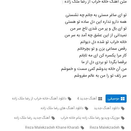
متن آهنگ خانه خراب از رضا ملک زاده :
5728
۲۰۲ بازدید
تو ای ساغر مستی به جانم چه نشستی
دانلود آهنگ فرید رئوفی آخر رویا (Farid
همه دارو نداره این دل ساده تو هستی
Raoufi Akhare Roya)
5729
تو ای بال و پر من شدی تاج سر من
۲۰۱ بازدید
نمیدانی از این عشق چه آمد به سر من
موزیک زیبای دلبسته از رایان کاووسی
خانه خراب تو شده دل دیوانم
۲۳۲ بازدید
رقص سماعی بزن و تو بچرخانم
5730
کار مرا یکسره کن ای مه تابانم
برقصا بگردا تو بردی دل از ما
دانلود آهنگ علیرضا ابراهیمی من سنی
من آن خانه بدوشم کمی مست و خموشم
ایتیرمیشم
5731
۲۴۰ بازدید
سر زلف تو را من به عالم مفروشم
Mohsen Yazdanpanah Gomshodeh
۲۱۰ بازدید
5732
موسیقی
آهنگ جدید 4
دانلود آهنگ خانه خراب از رضا ملک زاده
دانلود آهنگ جدید
دانلود آهنگ های رضا ملک زاده
دانلود آهنگ اشکان خواجه نسب جانم باش
۲۳۱ بازدید
موزیک ویدیو رضا ملک زاده بنام خانه خراب
آهنگ جدید رضا ملک زاده
5733
Reza Malekzadeh Khane Kharab
Reza Malekzadeh