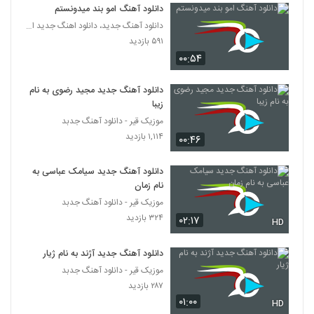
دانلود آهنگ امو بند میدونستم
دانلود آهنگ جدید، دانلود اهنگ جدید ایرانی
دانلود آهنگ شاهین شاهرخ چقدر خوبی تو
(Shahin Shahrokh Cheghadr Khoobi
۵۹۱ بازدید
5740
To)
۲۸۰ بازدید
۰۰:۵۴
دانلود آهنگ محسن ابراهیم زاده علاقه
دانلود آهنگ جدید مجید رضوی به نام
محسوس (رمیکس) (Mohsen
5741
Ebrahimzadeh Alaghe Mahsos)
زیبا
۳۸۳ بازدید
موزیک قیر - دانلود آهنگ جدبد
۱,۱۱۴ بازدید
دانلود آهنگ ولیشا ماه من (Valisha Mahe
۰۰:۴۶
Man)
5742
۲۱۹ بازدید
دانلود آهنگ جدید سیامک عباسی به
نام زمان
دانلود آهنگ اهورا جاوید عاشقتم 2
موزیک قیر - دانلود آهنگ جدبد
۲۵۰ بازدید
5743
۳۲۴ بازدید
۰۲:۱۷
HD
دانلود آهنگ مجتبی شاه علی مو خرمایی
دانلود آهنگ جدید آژند به نام ژیار
(Mojtaba Shah Ali Moo Khormayi)
5744
موزیک قیر - دانلود آهنگ جدبد
۲۸۶ بازدید
۲۸۷ بازدید
۰۱:۰۰
موزیک زیبای به حالم نظر کن از بابک بابایی
HD