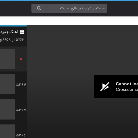
5261
آهنگ جدید 4
5262
۶۶۵۸
۵۲۶۳
از
وی
Cannot lo
5264
Crossdomai
5265
5266