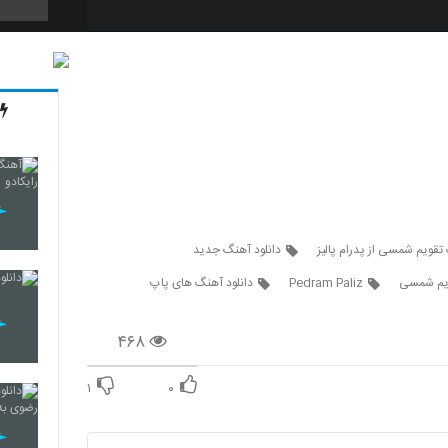
5267
5268
5269
تقویم شمسی از پدرام پالیز
دانلود آهنگ جدید
قویم شمسی
Pedram Paliz
دانلود آهنگ های پاپ
5270
۴۶۸
۱
۰
5271