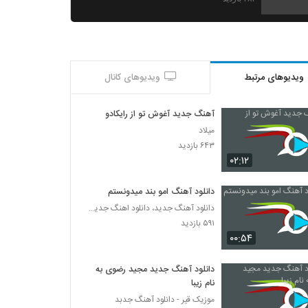
موزیک زیبای اغیش یاغیر از سعید دسترنج
۲۱۲ بازدید
ویدیوهای مرتبط
ویدیوهای کانال
دانلود آهنگ علی بیگ دل بریده (Ali Beig Del
Borideh)
۲۲۶ بازدید
آهنگ جدید آغوش تو از رایکادو
میلاد
علی راموز آهنگ بی خیال دنیا
۶۴۳ بازدید
۲۷۹ بازدید
۰۲:۱۲
دانلود آهنگ امو بند میدونستم
آهنگ شهراد بنام بغض سنگی
دانلود آهنگ جدید، دانلود اهنگ جدید ایرانی
۲۴۴ بازدید
۵۹۱ بازدید
۰۰:۵۴
آهنگ بی بوی موستانگ بنام بترس
دانلود آهنگ جدید مجید رضوی به
۲۱۲ بازدید
نام زیبا
موزیک قیر - دانلود آهنگ جدبد