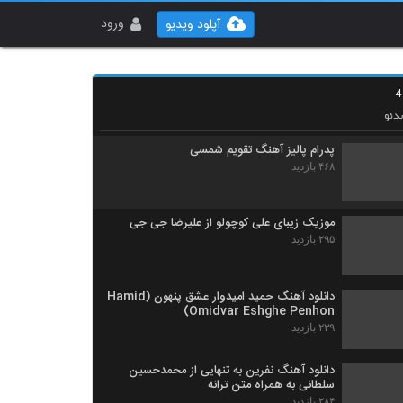
دانلود آهنگ مدارا از امید قربانی
۲۴۰ بازدید
ورود
آپلود ویدیو
دانلود آهنگ آصف آریا نرو (Asef Aria Naro)
۲۹۰ بازدید
دئو
پدرام پالیز آهنگ تقویم شمسی
۴۶۸ بازدید
موزیک زیبای علی کوچولو از علیرضا جی جی
۲۹۵ بازدید
دانلود آهنگ حمید امیدوار عشق پنهون (Hamid
Omidvar Eshghe Penhon)
۲۳۹ بازدید
دانلود آهنگ نفرین به تنهایی از محمدحسین
سلطانی به همراه متن ترانه
۲۸۴ بازدید