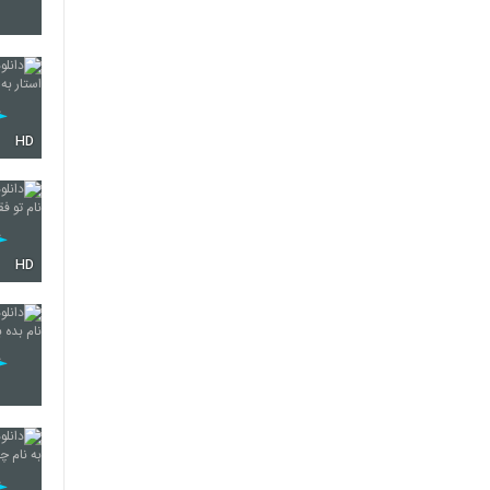
5278
HD
5279
5280
HD
5281
5282