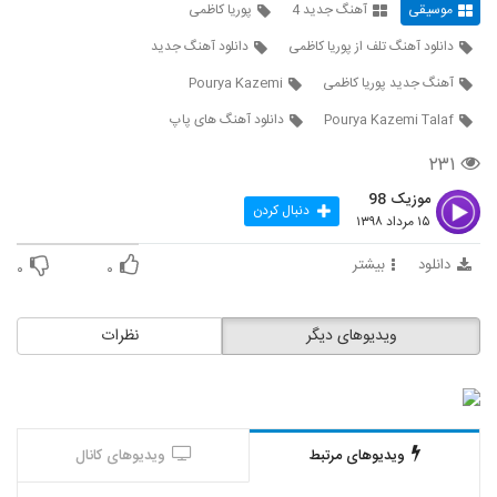
موسیقی
آهنگ جدید 4
پوریا کاظمی
5354
دانلود آهنگ تلف از پوریا کاظمی
دانلود آهنگ جدید
موزیک زیبای تنفر از طیب باقری
آهنگ جدید پوریا کاظمی
Pourya Kazemi
۲۴۵ بازدید
5355
Pourya Kazemi Talaf
دانلود آهنگ های پاپ
دانلود آهنگ امیر حاجی قاسمی نمیتونم
۲۳۱
۲۴۲ بازدید
5356
موزیک 98
دنبال کردن
۱۵ مرداد ۱۳۹۸
دانلود آهنگ جدید و زیبای علی منتظری با نام
مهربانم
دانلود
بیشتر
۰
۰
5357
۵۱۲ بازدید
آهنگ دیوانگی از امیر رضا آل صفر(پاپ)
ویدیوهای دیگر
نظرات
۲۱۵ بازدید
5358
آهنگ حامد نیک پی بنام وای بر ما
۳۱۹ بازدید
5359
ویدیوهای مرتبط
ویدیوهای کانال