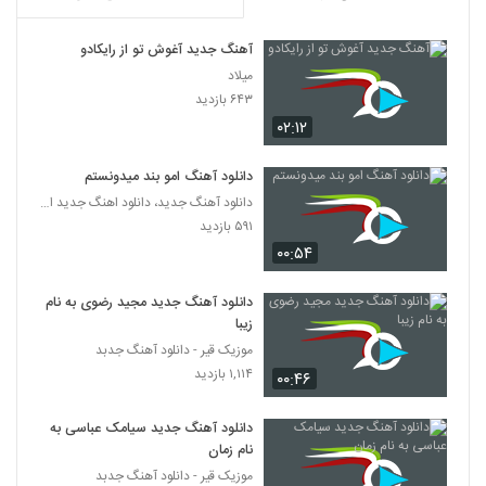
دانلود آهنگ کنار من باش از هومن اسماعیل
زاده
5343
آهنگ جدید آغوش تو از رایکادو
۲۷۰ بازدید
میلاد
Kian Saeidi Chi Migi
۶۴۳ بازدید
۲۳۰ بازدید
۰۲:۱۲
5344
دانلود آهنگ امو بند میدونستم
دانلود آهنگ اینم یه تقدیره از سقا مسلمی
دانلود آهنگ جدید، دانلود اهنگ جدید ایرانی
۲۳۷ بازدید
5345
۵۹۱ بازدید
۰۰:۵۴
Masoud Zeynalpour Zadi Pas
۲۱۸ بازدید
5346
دانلود آهنگ جدید مجید رضوی به نام
زیبا
موزیک قیر - دانلود آهنگ جدبد
دانلود آهنگ دلهره از سیامک مدرسی
۱,۱۱۴ بازدید
۱۹۹ بازدید
۰۰:۴۶
5347
دانلود آهنگ جدید سیامک عباسی به
دانلود آهنگ پوریا کاظمی تلف (Pourya
نام زمان
Kazemi Talaf)
5348
موزیک قیر - دانلود آهنگ جدبد
۲۳۱ بازدید