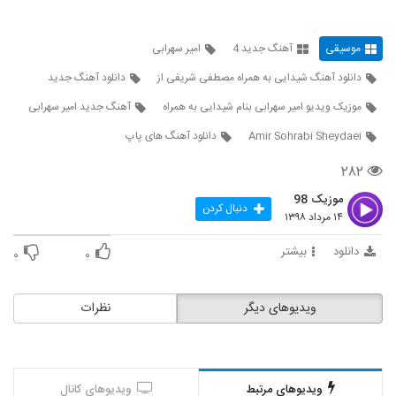
5337
موسیقی
آهنگ جدید 4
امیر سهرابی
احسان قربان زاده آهنگ تو که نباشى
۲۸۱ بازدید
دانلود آهنگ شیدایی به همراه مصطفی شریفی از
دانلود آهنگ جدید
5338
موزیک ویدیو امیر سهرابی بنام شیدایی به همراه
آهنگ جدید امیر سهرابی
آهنگ ای جان از محسن حق شناس(پاپ)
Amir Sohrabi Sheydaei
دانلود آهنگ های پاپ
۲۶۰ بازدید
5339
۲۸۲
دانلود آهنگ دوست دارم از آرش بهمنش
موزیک 98
دنبال کردن
۲۵۱ بازدید
۱۴ مرداد ۱۳۹۸
5340
دانلود
بیشتر
۰
۰
موزیک زیبای کافه از علی هایپر
۳۱۰ بازدید
5341
ویدیوهای دیگر
نظرات
دانلود آهنگ جدید و زیبای شاهرخ اینانلو با نام
حال دلم
5342
۲۳۶ بازدید
ویدیوهای مرتبط
ویدیوهای کانال