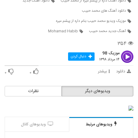
دانلود آهنگ داره از پیشم میره از محمد حبیب
دانلود آهنگ جدید
5307
۲۳۲ بازدید
دانلود آهنگ های محمد حبیب
مرتضی افرا آهنگ آسمون تیره
موزیک ویدیو محمد حبیب بنام داره از پیشم میره
۳۳۳ بازدید
5308
آهنگ جدید محمد حبیب
Mohamad Habib
۳۵۴
دانلود آهنگ خانوم از حسین حصارکی
۲۷۶ بازدید
5309
موزیک 98
دنبال کردن
۱۴ مرداد ۱۳۹۸
آهنگ امین ثابت قدم بنام نمیشه که نمیشه
دانلود
بیشتر
۰
۰
۲۳۴ بازدید
5310
ویدیوهای دیگر
نظرات
Mohammad Nematzadeh Safar
۲۴۳ بازدید
5311
آهنگ محمد نیکو بنام وقتی با من هستی
۲۶۳ بازدید
ویدیوهای مرتبط
ویدیوهای کانال
5312