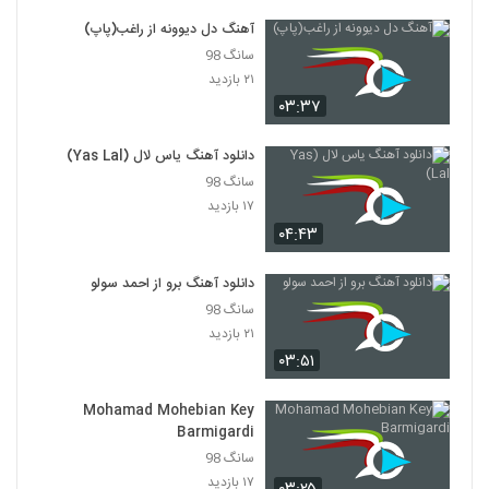
آهنگ دل دیوونه از راغب(پاپ)
آهنگ ثانیه ثانیه 2 از سقا مسلمی(پاپ)
سانگ 98
۲۵۲ بازدید
4391
۲۱ بازدید
۰۳:۳۷
Saqa Moslemi Sanieh Sanieh
۲۴۳ بازدید
دانلود آهنگ یاس لال (Yas Lal)
4392
سانگ 98
۱۷ بازدید
Shahin Ayoubzadeh Delam Raft
۰۴:۴۳
۲۴۱ بازدید
4393
دانلود آهنگ برو از احمد سولو
دانلود آهنگ انرژی مثبت از هوراد
سانگ 98
۳۰۴ بازدید
4394
۲۱ بازدید
۰۳:۵۱
موزیک زیبای تهران با تو از سیاوش امینی
۲۶۸ بازدید
Mohamad Mohebian Key
4395
Barmigardi
سانگ 98
موزیک زیبای آخرشو بگو از امیر رشوند
۱۷ بازدید