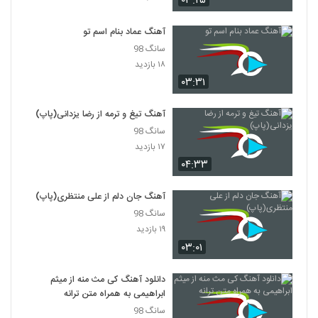
۰۳:۲۵
۲۸۲ بازدید
4396
آهنگ عماد بنام اسم تو
دانلود آهنگ حسن خدادادی دریا
سانگ 98
۲۸۴ بازدید
۱۸ بازدید
4397
۰۳:۳۱
دانلود آهنگ بابکان کمک کن (Babakan
Komak Kon)
آهنگ تیغ و ترمه از رضا یزدانی(پاپ)
4398
۲۴۴ بازدید
سانگ 98
۱۷ بازدید
گروه سون آهنگ وقتو بی وقت
۰۴:۳۳
۲۸۳ بازدید
4399
آهنگ جان دلم از علی منتظری(پاپ)
سانگ 98
گروه سون آهنگ بد سلیقه
۱۹ بازدید
۲۷۸ بازدید
4400
۰۳:۰۱
دانلود آهنگ کی مث منه از میثم
ابراهیمی به همراه متن ترانه
سانگ 98