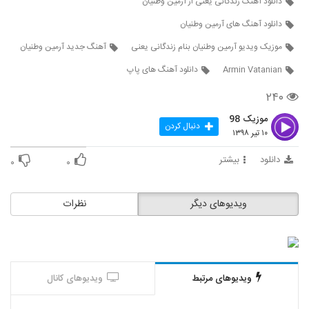
دانلود آهنگ زندگانی یعنی از آرمین وطنیان
4379
دانلود آهنگ های آرمین وطنیان
Mohammad Farjad Avaz Kardam
موزیک ویدیو آرمین وطنیان بنام زندگانی یعنی
آهنگ جدید آرمین وطنیان
Zendegimo
4380
۲۷۶ بازدید
Armin Vatanian
دانلود آهنگ های پاپ
۲۴۰
دانلود آهنگ علی سامنی خیال (Ali Sameni
Khial)
4381
موزیک 98
۲۴۸ بازدید
دنبال کردن
۱۰ تیر ۱۳۹۸
Keyvan Emadi Darde Bi Amoon
دانلود
بیشتر
۰
۰
۲۲۹ بازدید
4382
ویدیوهای دیگر
نظرات
دانلود آهنگ آرمین وطنیان زندگی یعنی
۲۵۶ بازدید
4383
دانلود آهنگ لطفا ساکت 2 از رضا جعفری
۲۴۵ بازدید
ویدیوهای مرتبط
ویدیوهای کانال
4384