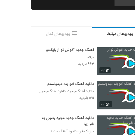
Mehdi Ahmadvand Dard
۴۴۷ بازدید
ویدیوهای مرتبط
ویدیوهای کانال
دانلود آهنگ مصطفی شریفی دو دلی (به همراه
امیر سهرابی) (Mostafa Sharifi 2 Deli)
۲۴۰ بازدید
آهنگ جدید آغوش تو از رایکادو
میلاد
دانلود آهنگ چیه فردام از حمید امینی
۶۴۳ بازدید
۲۴۵ بازدید
۰۲:۱۲
دانلود آهنگ امو بند میدونستم
آهنگ حسین سرکش بنام پر کردم
دانلود آهنگ جدید، دانلود اهنگ جدید ایرانی
۲۹۶ بازدید
۵۹۱ بازدید
۰۰:۵۴
Siamak Abbasi Edame Bede
۲۲۴ بازدید
دانلود آهنگ جدید مجید رضوی به
نام زیبا
موزیک قیر - دانلود آهنگ جدبد