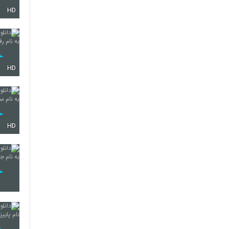
HD
4308
4309
HD
4310
HD
4311
4312
4313