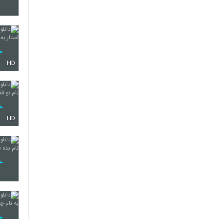
4303
HD
4304
4305
HD
4306
4307