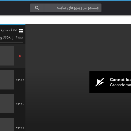
4286
آهنگ جدید 4
4287
۶۶۵۸
۴۲۸۸
از
وی
Cannot lo
4289
Crossdomai
4290
4291