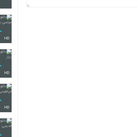
4297
4298
HD
4299
HD
4300
HD
4301
4302