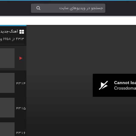
4311
آهنگ جدید 4
4312
۶۶۵۸
۴۳۱۳
از
وی
Cannot lo
4314
Crossdomai
4315
4316