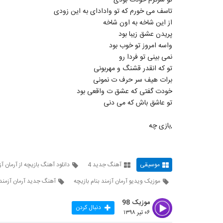
تو سرگرم خودت بودی
تاسف می خورم که تو وادادای به این زودی
از این شاخه به اون شاخه
پریدن عشق زیبا بود
واسه امروز تو خوب بود
نمی بینی تو فردا رو
تو که انقدر قشنگ و مهربونی
برات هیف سر حرف ت نمونی
خودت گفتی که عشق ت واقعی بود
تو عاشق باش که می دنی
,بازی چه
موسیقی
آهنگ جدید 4
دانلود آهنگ بازیچه از آرمان آز
موزیک ویدیو آرمان آزمند بنام بازیچه
آهنگ جدید آرمان آزمند
موزیک 98
دنبال کردن
۰۶ تیر ۱۳۹۸