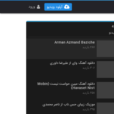
Mohammad Bakhtiyari Divoone Var
۳۳۴ بازدید
ورود
آپلود ویدیو
آهنگ مهدی محمدولی بنام حیف
۲۹۵ بازدید
دئو
Arman Azmand Baziche
۲۸۷ بازدید
دانلود آهنگ وای از علیرضا داوری
۳۰۶ بازدید
دانلود آهنگ مبین حواست نیست (Mobin
Havaset Nist)
۲۵۸ بازدید
موزیک زیبای حس ناب از ناصر محمدی
۳۹۵ بازدید