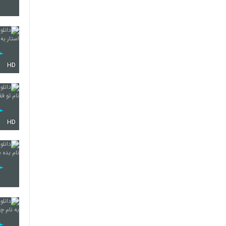
4210
HD
4211
4212
HD
4213
4214