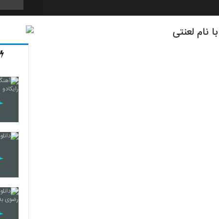
ا نام لعنتی
4199
4200
4201
4202
4203