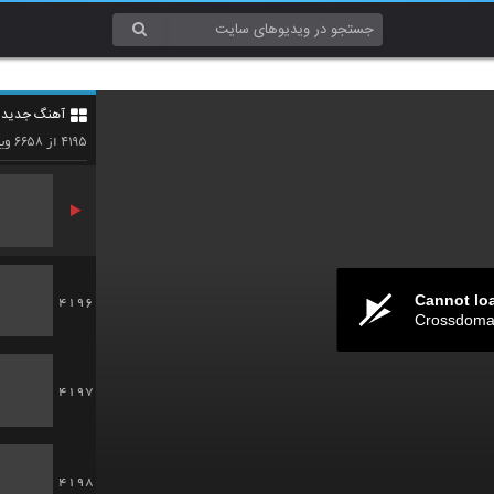
4193
آهنگ جدید 4
4194
۶۶۵۸
۴۱۹۵
از
وید
Cannot lo
4196
Crossdomai
4197
4198