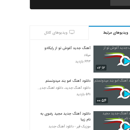
دانلود آهنگ میبینی که از حسین توانا به همراه
متن ترانه
۳۰۳ بازدید
ویدیوهای مرتبط
ویدیوهای کانال
Amir Aria Sange Andisheh
۳۰۹ بازدید
آهنگ جدید آغوش تو از رایکادو
میلاد
دانلود آهنگ پیمان کوهستانی تنم لرزید
۶۴۳ بازدید
(Peyman Kouhestani Tanam Larzid)
۰۲:۱۲
۲۴۰ بازدید
دانلود آهنگ امو بند میدونستم
دانلود آهنگ مهدی یوسفیان عزیزم
دانلود آهنگ جدید، دانلود اهنگ جدید ایرانی
۳۳۷ بازدید
۵۹۱ بازدید
۰۰:۵۴
مهراد جم آهنگ شیک پیک
۱,۷۰۶ بازدید
دانلود آهنگ جدید مجید رضوی به
نام زیبا
موزیک قیر - دانلود آهنگ جدبد