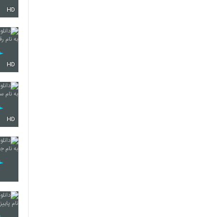
HD
4215
4216
HD
4217
HD
4218
4219
4220