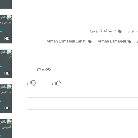
4204
ماعیلی
دانلود آهنگ جدید
4205
HD
Arman Esmaeeli Lanati
Arman Esmaeeli
4206
۲۹۰
HD
۰
۰
4207
HD
4208
4209