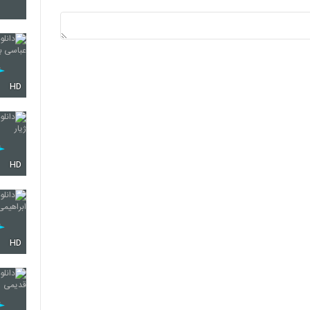
4298
4299
HD
4300
HD
4301
HD
4302
4303