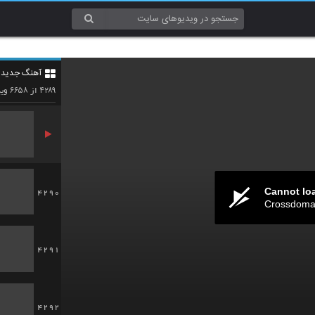
4287
آهنگ جدید 4
4288
۶۶۵۸
۴۲۸۹
از
وید
Cannot lo
4290
Crossdomai
4291
4292