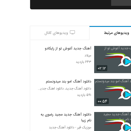
دانلود آهنگ مصطفی شریفی دو دلی (به همراه
امیر سهرابی) (Mostafa Sharifi 2 Deli)
۲۴۰ بازدید
ویدیوهای مرتبط
ویدیوهای کانال
دانلود آهنگ چیه فردام از حمید امینی
۲۴۵ بازدید
آهنگ جدید آغوش تو از رایکادو
میلاد
آهنگ حسین سرکش بنام پر کردم
۶۴۳ بازدید
۲۹۷ بازدید
۰۲:۱۲
دانلود آهنگ امو بند میدونستم
Siamak Abbasi Edame Bede
دانلود آهنگ جدید، دانلود اهنگ جدید ایرانی
۲۲۷ بازدید
۵۹۱ بازدید
۰۰:۵۴
دانلود آهنگ بلای دل از کوروش توحدی
۳۰۹ بازدید
دانلود آهنگ جدید مجید رضوی به
نام زیبا
موزیک قیر - دانلود آهنگ جدبد