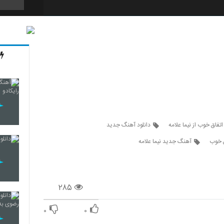
4293
4294
4295
تفاق خوب از نیما علامه
دانلود آهنگ جدید
ق خوب
آهنگ جدید نیما علامه
4296
۲۸۵
4297
۰
۰