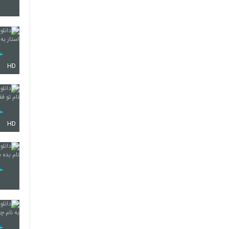
4304
HD
4305
4306
HD
4307
4308