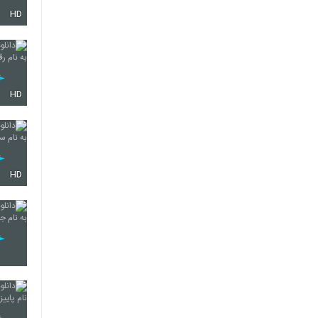
HD
4309
4310
HD
4311
HD
4312
4313
4314