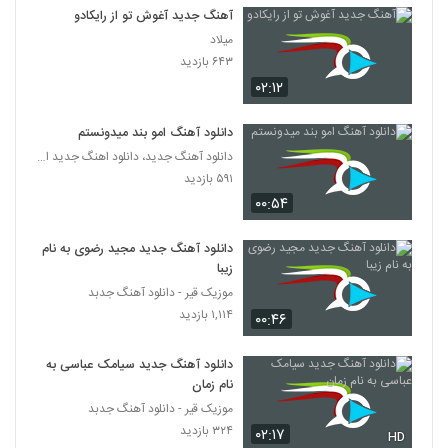
آهنگ بهنام قلی پور بنام ظالم
آهنگ جدید آغوش تو از رایکادو
۲۷۷ بازدید
4265
میلاد
۶۴۳ بازدید
۰۲:۱۲
دانلود آهنگ جدید و زیبای آرش زمانیان با نام
دلتنگی
4266
۲۸۵ بازدید
دانلود آهنگ امو بند میدونستم
دانلود آهنگ جدید، دانلود اهنگ جدید ایرانی
محمد غدیری آهنگ دوست داشتنی
۵۹۱ بازدید
۳۴۰ بازدید
4267
۰۰:۵۴
Amir Sedighi Lalaei 2
دانلود آهنگ جدید مجید رضوی به نام
۲۶۷ بازدید
زیبا
4268
موزیک قیر - دانلود آهنگ جدبد
۱,۱۱۴ بازدید
۰۰:۴۶
دانلود آهنگ جدید و زیبای پیمان ابوطالبی با
نام باعث شدی
4269
۳۱۷ بازدید
دانلود آهنگ جدید سیامک عباسی به
نام زمان
دانلود آهنگ مجید غفاری مثال تور ماهی ها
موزیک قیر - دانلود آهنگ جدبد
(Majid Ghafari Mesale Toore
۳۲۴ بازدید
۰۲:۱۷
4270
Mahiya)
HD
۳۱۳ بازدید