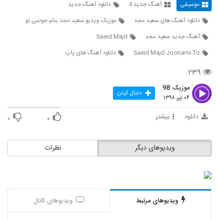
موسیقی
آهنگ جدید 4
دانلود آهنگ جدید
4259
دانلود آهنگ های سعید مجد
موزیک ویدیو سعید مجد بنام جونمی تو
دانلود آهنگ جدید و زیبای شهاب بیگلو با نام
آهنگ جدید سعید مجد
Saeid Majd
غبار
4260
۲۴۴ بازدید
Saeid Majd Joonami To
دانلود آهنگ های پاپ
آهنگ مرد دیوونه از ادریس چراغی(پاپ)
۲۳۹
۲۸۳ بازدید
4261
موزیک 98
دنبال کردن
۰۴ تیر ۱۳۹۸
دانلود آهنگ جدید و زیبای پالت با نام معدن
یاقوت
دانلود
بیشتر
۰
۰
4262
۳۱۵ بازدید
دانلود آهنگ علی پرویزی بهانه
ویدیوهای دیگر
نظرات
۲۴۳ بازدید
4263
دانلود آهنگ پیمان کیوانی ماتان قیز
۳۵۷ بازدید
4264
ویدیوهای مرتبط
ویدیوهای کانال