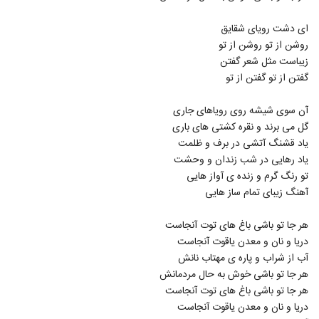
آهنگ پویا کوشکی بنام دوباره با هم
۳۰۰ بازدید
4274
ای دشت رویای شقایق
روشن از تو روشن از تو
زیباست مثل شعر گفتن
دانلود آهنگ هادی صادقی غیر ممکن (Hadi
Sadeghi Gheyremomken)
گفتن از تو گفتن از تو
4275
۲۹۳ بازدید
آن سوی شیشه روی رویاهای جاری
موزیک زیبای ساده از علی جعفرزاده
گل می برند و نقره کشتی های باری
۳۱۰ بازدید
4276
یاد قشنگ آتشی در برف و ظلمت
یاد رهایی در شب زندان و وحشت
تو رنگ گرم و زنده ی آواز هایی
دانلود آهنگ جدید و زیبای محی با نام گل
پامچال
آهنگ زیبای تمام ساز هایی
4277
۳۱۷ بازدید
هر جا تو باشی باغ های توت آنجاست
دانلود آهنگ ای مه جبین از سلمان جلیلی
دریا و نان و معدن یاقوت آنجاست
۲۷۷ بازدید
4278
آب از شراب و پاره ی مهتاب نانش
هر جا تو باشی خوش به حال مردمانش
آرین بشارتی آهنگ عشق تو
هر جا تو باشی باغ های توت آنجاست
۲۹۸ بازدید
دریا و نان و معدن یاقوت آنجاست
4279