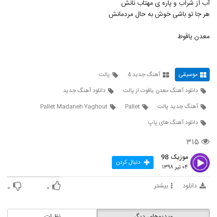
آب از شراب و پاره ی مهتاب نانش
هر جا تو باشی خوش به حال مردمانش
دانلود آهنگ جدید و زیبای فرامرز آران با نام
گَل خانیم
4280
معدن یاقوط
۲۴۴ بازدید
فردین سلیمی آهنگ چی شده
۴۴۳ بازدید
4281
موسیقی
آهنگ جدید 4
پالت
دانلود آهنگ معدن یاقوت از پالت
دانلود آهنگ جدید
دانلود آهنگ جدید و زیبای ایرج با نام صلح و
صفا (به همراه امیر احسان فدایی)
آهنگ جدید پالت
Pallet
Pallet Madaneh Yaghout
4282
۲۷۳ بازدید
دانلود آهنگ های پاپ
دانلود آهنگ شب فیروزه ای از علیرضا روزگار
۳۱۵
۲۷۸ بازدید
4283
موزیک 98
دنبال کردن
۰۴ تیر ۱۳۹۸
دانلود آهنگ مصطفی جهانداری جنگ
۲۷۵ بازدید
دانلود
بیشتر
4284
۰
۰
دانلود آهنگ جدید و زیبای مرتضی سیدنژاد با