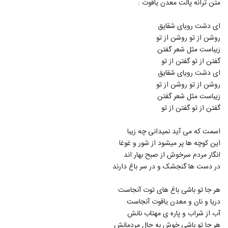
متن ترانه پالت معدن یاقوت :
4268
ای دشت رویای شقایق
دانلود آهنگ جدید و زیبای پیمان ابوطالبی با
روشن از تو روشن از تو
نام باعث شدی
4269
زیباست مثل شعر گفتن
۳۲۰ بازدید
گفتن از تو گفتن از تو
دانلود آهنگ مجید غفاری مثال تور ماهی ها
ای دشت رویای شقایق
(Majid Ghafari Mesale Toore
روشن از تو روشن از تو
4270
Mahiya)
۳۱۳ بازدید
زیباست مثل شعر گفتن
گفتن از تو گفتن از تو
دانلود آهنگ تو دنیامی از بهنام قلی پور
۲۹۸ بازدید
4271
اسمت که می آید نمیدانی چه زیبا
این کوچه ها پر میشود از شور و غوغا
آهنگ بهنام قلی پور بنام فرشته
انگار مردم سرخوش از صبح بهار اند
۲۸۶ بازدید
در دست ها گنجشک و در سر باغ دارند
4272
هر جا تو باشی باغ های توت آنجاست
موزیک زیبای شانس از محمد کامکار
دریا و نان و معدن یاقوت آنجاست
۳۰۸ بازدید
4273
آب از شراب و پاره ی مهتاب نانش
هر جا تو باشی خوش به حال مردمانش