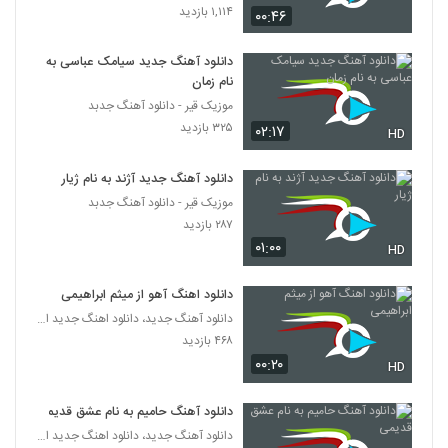
۱,۱۱۴ بازدید
موزیک زیبای کنار ساحل از امین حسین زاده
۰۰:۴۶
۲۹۸ بازدید
4291
دانلود آهنگ جدید سیامک عباسی به
نام زمان
Mehdi Ahmadvand Dard
موزیک قیر - دانلود آهنگ جدبد
۴۵۰ بازدید
4292
۳۲۵ بازدید
۰۲:۱۷
HD
دانلود آهنگ مصطفی شریفی دو دلی (به همراه
دانلود آهنگ جدید آژند به نام ژیار
امیر سهرابی) (Mostafa Sharifi 2 Deli)
4293
موزیک قیر - دانلود آهنگ جدبد
۲۴۱ بازدید
۲۸۷ بازدید
۰۱:۰۰
HD
دانلود آهنگ چیه فردام از حمید امینی
۲۴۷ بازدید
4294
دانلود اهنگ آهو از میثم ابراهیمی
دانلود آهنگ جدید، دانلود اهنگ جدید ایرانی
آهنگ حسین سرکش بنام پر کردم
۴۶۸ بازدید
۲۹۷ بازدید
4295
۰۰:۲۰
HD
Siamak Abbasi Edame Bede
دانلود آهنگ حامیم به نام عشق قدیمی
۲۲۷ بازدید
دانلود آهنگ جدید، دانلود اهنگ جدید ایرانی
4296