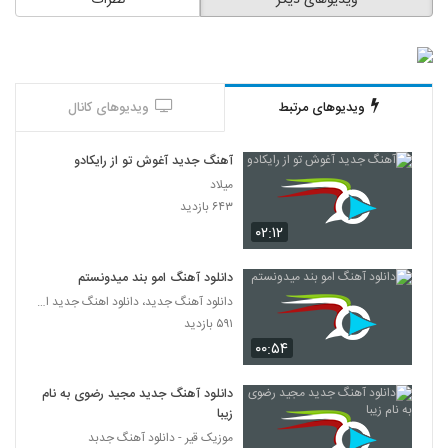
ویدیوهای دیگر
نظرات
نام تنهایی
4285
۲۹۵ بازدید
دانلود آهنگ محمد نصیری حافظ
(Mohammad Nasiri Hafez)
4286
۲۳۵ بازدید
ویدیوهای مرتبط
ویدیوهای کانال
موزیک زیبای حس تازه از خوران
آهنگ جدید آغوش تو از رایکادو
۲۳۰ بازدید
4287
میلاد
۶۴۳ بازدید
Mohammad Majlesi Bargard
۰۲:۱۲
۲۳۰ بازدید
4288
دانلود آهنگ امو بند میدونستم
دانلود آهنگ جدید، دانلود اهنگ جدید ایرانی
نیما علامه آهنگ اتفاق خوب
۵۹۱ بازدید
۲۸۵ بازدید
4289
۰۰:۵۴
آهنگ فاضل تجلی بنام تو رفتی
دانلود آهنگ جدید مجید رضوی به نام
۳۹۷ بازدید
4290
زیبا
موزیک قیر - دانلود آهنگ جدبد