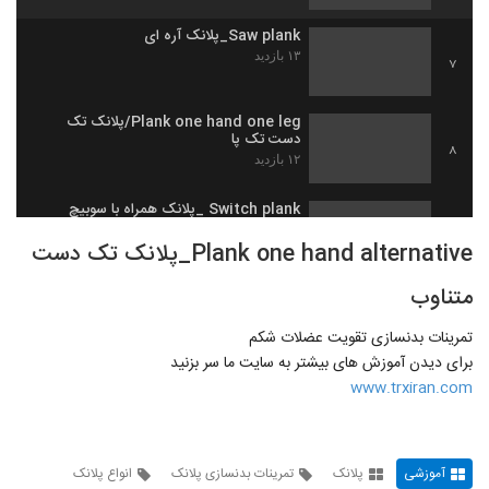
Saw plank_پلانک آره ای
۱۳ بازدید
7
Plank one hand one leg/پلانک تک
دست تک پا
8
۱۲ بازدید
Switch plank _پلانک همراه با سوبیچ
۹ بازدید
9
Plank one hand alternative_پلانک تک دست
متناوب
Pike Saw_پایک و اره
۸ بازدید
10
تمرینات بدنسازی تقویت عضلات شکم
برای دیدن آموزش های بیشتر به سایت ما سر بزنید
Plank knee to nose_پلانک زانو به بینی
www.trxiran.com
۲۰ بازدید
11
Spiderman plank_پلانک عنکبوتی
آموزشی
پلانک
تمرینات بدنسازی پلانک
انواع پلانک
۱۵ بازدید