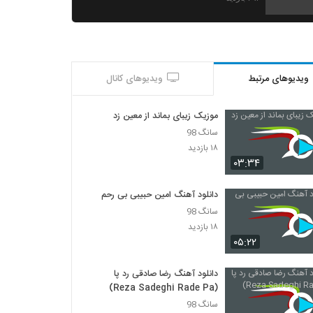
دی جی میلاد شیرزاد آهنگ شب یلدا
۸۲۷ بازدید
ویدیوهای مرتبط
ویدیوهای کانال
دانلود آهنگ نادر (جدید) حراج (Nader New
Haraj)
۵۰۸ بازدید
موزیک زیبای بماند از معین زد
سانگ 98
آهنگ سعید علیزاده (I) بنام کابوس تازه
۱۸ بازدید
۶۹۴ بازدید
۰۳:۳۴
دانلود آهنگ امین حبیبی بی رحم
دانلود آهنگ منصور نصرتی راه ما (Mansour
سانگ 98
Nosrati Rahe Ma)
۱۸ بازدید
۴۶۸ بازدید
۰۵:۲۲
مانی زندی آهنگ دوست دارم
۵۸۷ بازدید
دانلود آهنگ رضا صادقی رد پا
(Reza Sadeghi Rade Pa)
سانگ 98