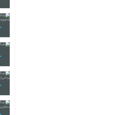
185
186
187
188
189