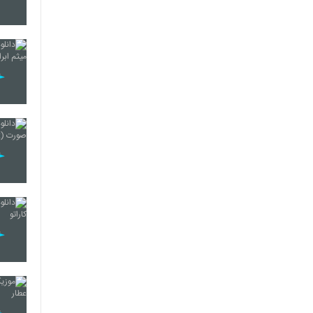
190
191
192
193
194
195