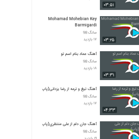
۰۳:۵۱
دانلود آهنگ چشماتو ببند از ماکان به همراه متن
ترانه
Mohamad Mohebian Key
Barmigardi
۷۱۲ بازدید
سانگ 98
دانلود آهنگ مجید ترکاش بگم یا نگم
۰۳:۲۵
۱۷ بازدید
۴۳۹ بازدید
آهنگ عماد بنام اسم تو
سانگ 98
موزیک زیبای خواب از مجید تقی زاده
۱۸ بازدید
۳۷۷ بازدید
۰۳:۳۱
آهنگ تیغ و ترمه از رضا یزدانی(پاپ)
Majid Taghizadeh Delbari To
سانگ 98
۳۷۹ بازدید
۱۷ بازدید
۰۴:۳۳
آهنگ مجید سلطانی بنام ماه من
۵۵۴ بازدید
آهنگ جان دلم از علی منتظری(پاپ)
سانگ 98
۱۹ بازدید