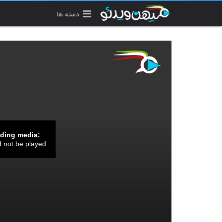
دسته ها
ading media:
d not be played