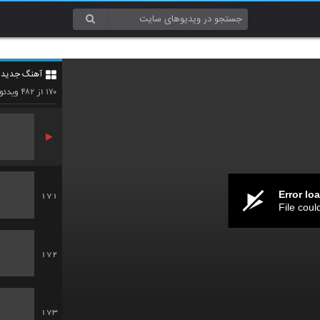
168
آهنگ جدید 2
169
۴۸۲
۱۷۰
از
ویدئو
Error lo
171
File coul
172
173