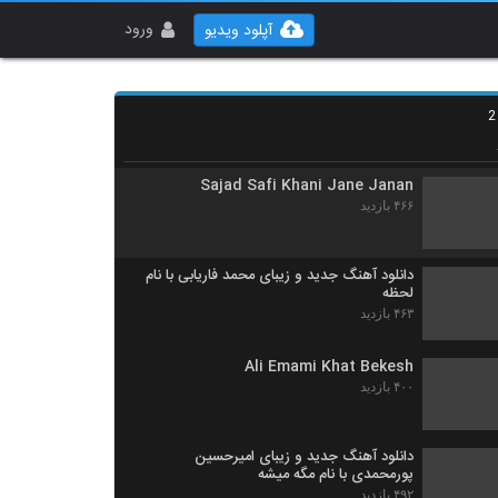
مهدی مرکزی آهنگ سومین پاییز
۴۳۰ بازدید
ورود
آپلود ویدیو
آهنگ تامیار بنام چیله
۱,۰۶۷ بازدید
Sajad Safi Khani Jane Janan
۴۶۶ بازدید
دانلود آهنگ جدید و زیبای محمد فاریابی با نام
لحظه
۴۶۳ بازدید
Ali Emami Khat Bekesh
۴۰۰ بازدید
دانلود آهنگ جدید و زیبای امیرحسین
پورمحمدی با نام مگه میشه
۴۹۲ بازدید