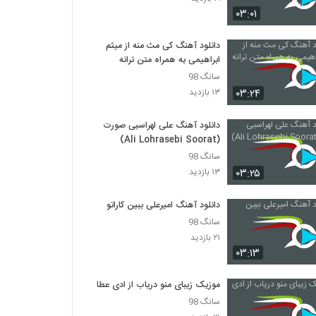
دانلود آهنگ شال سفید از میثم جمشید پور به
۰۳:۰۱
همراه متن ترانه
۶۳۶ بازدید
دانلود آهنگ کی مث منه از میثم
ابراهیمی به همراه متن ترانه
دانلود آهنگ جدید و زیبای امین عابدینی با نام
بارون
سانگ 98
۶۳۳ بازدید
۰۳:۲۴
۱۳ بازدید
آهنگ بلوار میرداماد از مهدی حائری(پاپ)
دانلود آهنگ علی لهراسبی صورت
۳۷۹ بازدید
(Ali Lohrasebi Soorat)
سانگ 98
۰۳:۲۵
۱۳ بازدید
دانلود آهنگ احسان حیدری حس سرد
۵۵۸ بازدید
دانلود آهنگ امیرعلی ببین کاراتو
سانگ 98
آهنگ اسیر از بهنام غلامی(پاپ)
۲۱ بازدید
۴۲۰ بازدید
۰۳:۱۳
موزیک زیبای منو دریاب از ادی عطار
Mahdi Arya Del Tangetam
سانگ 98
۳۰۴ بازدید