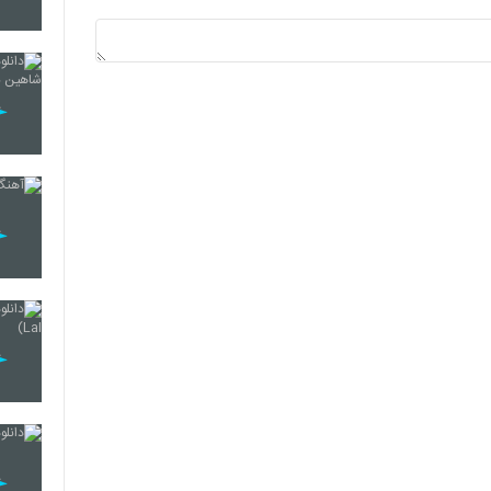
179
180
181
182
183
184