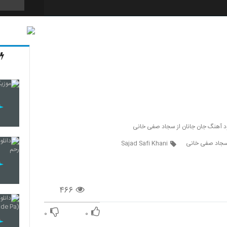
174
175
176
ود آهنگ جان جانان از سجاد صفی خانی
جاد صفی خانی
Sajad Safi Khani
177
۴۶۶
178
۰
۰