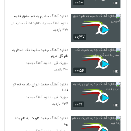
۰۰:۲۰
HD
آهنگ هوا برت داشته از آرمین فریدونی(پاپ)
دانلود آهنگ حامیم به نام عشق قدیمی
۸۹۰ بازدید
219
دانلود آهنگ جدید، دانلود اهنگ جدید ایرانی
۳۳۰ بازدید
دانلود آهنگ کیوان کارخانه یعنی چی (Keyvan
۰۰:۳۷
Karkhane Yani Chi)
220
۴۲۲ بازدید
دانلود آهنگ جدید حفیظ تک استار به
نام گل مریم
Pedram Bahramzadeh In Jadeha
موزیک قیر - دانلود آهنگ جدبد
۳۵۴ بازدید
221
۳۰۰ بازدید
۰۰:۵۴
HD
آهنگ زیبای لعنتی از حسام جوادی(پاپ)
دانلود آهنگ جدید ایوان بند به نام تو
۵۶۲ بازدید
فقط
222
موزیک قیر - دانلود آهنگ جدبد
۳۳۴ بازدید
۰۰:۱۹
Pejman Mobarra Shabe Yalda
HD
۴۳۸ بازدید
223
دانلود آهنگ جدید کاریک به نام بده
بره
دانلود آهنگ ببار بارون از مهدی مشدانی