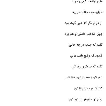
متن ترانه ماکیچی خر :
190
۶۳۶ بازدید
خوابیده به جناب خر بود
دانلود آهنگ جدید و زیبای امین عابدینی با نام
بارون
191
از خر تو نگو که چون گوهر بود
۶۳۳ بازدید
آهنگ بلوار میرداماد از مهدی حائری(پاپ)
چون صاحب دانش و هنر بود
۳۷۹ بازدید
192
گفتم که جناب در چه حالی
دانلود آهنگ احسان حیدری حس سرد
فرمود که وضع باشد عالی
۵۵۸ بازدید
193
گفتم که بیا خری رها کن
آهنگ اسیر از بهنام غلامی(پاپ)
۴۲۰ بازدید
آدم شو و بعد از این سوا کن
194
گفتا که برو مرا رها کن
Mahdi Arya Del Tangetam
۳۰۴ بازدید
195
زخم تن خویش را دوا کن