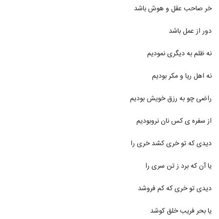
دانلود آهنگ لعنتی از حسین سیدی
خر صاحب عقل و هوش باشد
۴۹۴ بازدید
196
دور از عمل باشد
دانلود آهنگ سامان حریری چی داری تو نگات
(Saman Hariri Chi Dari Too Negat)
نه ظلم به دیگری نمودیم
197
۵۴۳ بازدید
نه اهل ریا و مکر بودیم
دانلود آهنگ بابک فرخی یاد من باش (Babak
Farokhi Yad Man Bash)
198
راضی چو به رزق خویش بودیم
۴۳۰ بازدید
دانلود آهنگ کمیل جعفرزاده جنون
از سفره ی کس نان نروبودیم
۶۲۰ بازدید
199
دیدی که تو خری کشد خری را
دانلود آهنگ جدید و زیبای سلمان جلیلی با نام
یا آن که برد ز تن سری را
هنوزم دیر نیست
200
۸۸۳ بازدید
دیدی تو خری که کم فروشد
دانلود آهنگ ترس رفتن از حسام الماسی
۵۰۴ بازدید
یا بحر فریب خلق کوشد
201