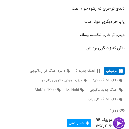
دیدی تو خری که رشوه خوار است
دانلود آهنگ جدید و زیبای سینا آقازاده با نام
یادته
202
۵۰۳ بازدید
یا بر خر دیگری سوار است
مهرشاد میرحسینی آهنگ نموند پیشم
دیدی تو خری شکسته پیمانه
۴۶۶ بازدید
203
یا آن که ز دیگری برد نان
رضا رحیمی آهنگ پاییز
۴۱۵ بازدید
204
موسیقی
آهنگ جدید 2
دانلود آهنگ خر از ماکیچی
دانلود آهنگ علی دانیال خدا به همرات (Ali
دانلود آهنگ جدید
موزیک ویدیو ماکیچی بنام خر
Danial Khoda Be Hamrat)
205
۶۴۰ بازدید
آهنگ جدید ماکیچی
Makichi
Makichi Khar
دانلود آهنگ های پاپ
دانلود آهنگ همه میگن از آصف آریا
۱,۲۱۳ بازدید
۱,۱۰۱
206
موزیک 98
دنبال کردن
موزیک زیبای پریزاد (رمیکس) از علیرضا روزگار
۲۶ آذر ۱۳۹۷