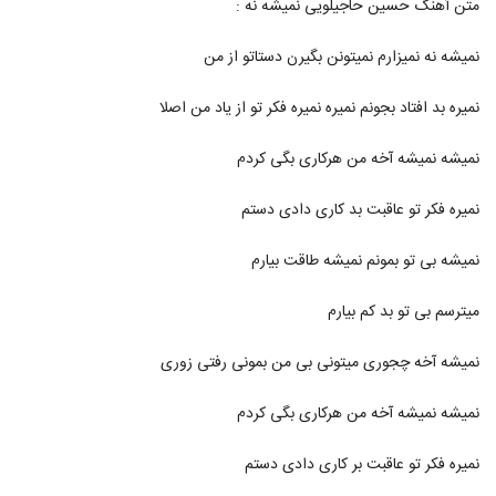
متن آهنگ حسین حاجیلویی نمیشه نه :
125
۶۸۲ بازدید
نمیشه نه نمیزارم نمیتونن بگیرن دستاتو از من
آهنگ علیرضا افضلی بنام هر جا میرم
۶۲۰ بازدید
126
نمیره بد افتاد بجونم نمیره نمیره فکر تو از یاد من اصلا
دانلود آهنگ مهدی ماهور پاییز تنهایی (Mehdi
نمیشه نمیشه آخه من هرکاری بگی کردم
Mahoor Paeez Tanhaei)
127
۵۱۶ بازدید
نمیره فکر تو عاقبت بد کاری دادی دستم
دانلود آهنگ ایمان جاوید چشمات (Iman
نمیشه بی تو بمونم نمیشه طاقت بیارم
Javid Cheshmat)
128
۴۹۲ بازدید
میترسم بی تو بد کم بیارم
Ali Bahrami Mobtala
۳۴۱ بازدید
نمیشه آخه چجوری میتونی بی من بمونی رفتی زوری
129
نمیشه نمیشه آخه من هرکاری بگی کردم
آهنگ دانیال اسدی بنام عاشقم شو
۸۳۹ بازدید
130
نمیره فکر تو عاقبت بر کاری دادی دستم