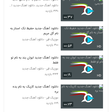
علی نوروزی آهنگ نیاز
دانلود آهنگ جدید، دانلود اهنگ جدید ایرانی
۴۶۳ بازدید
148
۳۳۰ بازدید
۰۰:۳۷
Pedram Abesi Donyaye Bi Mantegh
دانلود آهنگ جدید حفیظ تک استار به
۳۹۰ بازدید
149
نام گل مریم
موزیک قیر - دانلود آهنگ جدبد
Omid Omidi Hasoud
۳۰۰ بازدید
۰۰:۵۴
HD
۳۲۰ بازدید
150
دانلود آهنگ جدید ایوان بند به نام تو
فقط
آهنگ عجایب شهر (رمیکس) از حمید
صفت(پاپ)
موزیک قیر - دانلود آهنگ جدبد
151
۲,۴۹۲ بازدید
۳۳۴ بازدید
۰۰:۱۹
HD
دانلود آهنگ رقص باد از ماکیچی
دانلود آهنگ جدید کاریک به نام بده
۶۱۳ بازدید
152
بره
موزیک قیر - دانلود آهنگ جدبد
مانی عارفی آهنگ کاشکی یه روزی
۲۲۹ بازدید
۰۰:۲۳
۶۲۸ بازدید
153