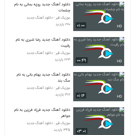
دانلود آهنگ جدید روزبه بمانی به نام
چشمات
Masih A Love And A Half
موزیک قیر - دانلود آهنگ جدبد
۸۳۷ بازدید
154
۲۷۰ بازدید
۰۱:۰۰
HD
دانلود آهنگ صدای قلبم از مانی کاکاوند به
دانلود آهنگ جدید رضا شیری به نام
همراه متن ترانه
155
رقیبت
۵۳۶ بازدید
موزیک قیر - دانلود آهنگ جدبد
۲۲۳ بازدید
۰۰:۴۹
دانلود آهنگ امیر سینکی خوشبختی (Mani
HD
Kon Khoshbakhti)
156
۴۲۲ بازدید
دانلود آهنگ جدید بهنام بانی به نام
سگ بند
دانلود آهنگ منوچهر صالحی هی تو
موزیک قیر - دانلود آهنگ جدبد
(Manouchehr Salehi Hey To)
157
۳۱۲ بازدید
۰۱:۱۴
۵۸۶ بازدید
HD
آهنگ رویا از منوچهر حیدری(پاپ)
دانلود آهنگ جدید فرزاد فرزین به نام
۳۸۸ بازدید
جواهر
158
موزیک قیر - دانلود آهنگ جدبد
۳۴۵ بازدید
۰۳:۰۱
دانلود آهنگ مرحمت آقازاده کوچه لره