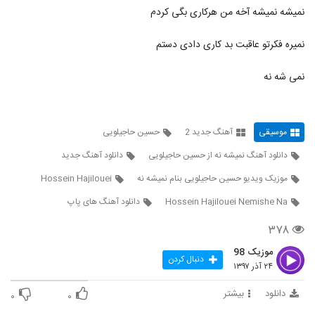
دانلود آهنگ مرتضی احمدی (I) دلیل زندگی
نمیشه نمیشه آخه من هرکاری بگی کردم
۵۸۶ بازدید
131
نمیره فکرتو عاقبت بد کاری دادی دستم
موزیک زیبای تنهایی از حامد حری
نمی شه نه
۳۹۲ بازدید
132
موزیک زیبای کودکی از میلاد رحمانی (I)
موسیقی
آهنگ جدید 2
حسین حاجیلویی
۴۵۵ بازدید
133
دانلود آهنگ نمیشه نه از حسین حاجیلویی
دانلود آهنگ جدید
آهنگ منو ببر از خشایار اس آر(پاپ)
موزیک ویدیو حسین حاجیلویی بنام نمیشه نه
Hossein Hajilouei
۵۲۰ بازدید
134
Hossein Hajilouei Nemishe Na
دانلود آهنگ های پاپ
۳۷۸
دانلود آهنگ پیمان پیتون چه حالیه
۴۵۹ بازدید
135
موزیک 98
دنبال کردن
۲۴ آذر ۱۳۹۷
دانلود آهنگ جدید و زیبای مهرزاد امیرخانی با
دانلود
بیشتر
۰
۰
نام چقدر سخته (رمیکس)
136
۵۷۸ بازدید