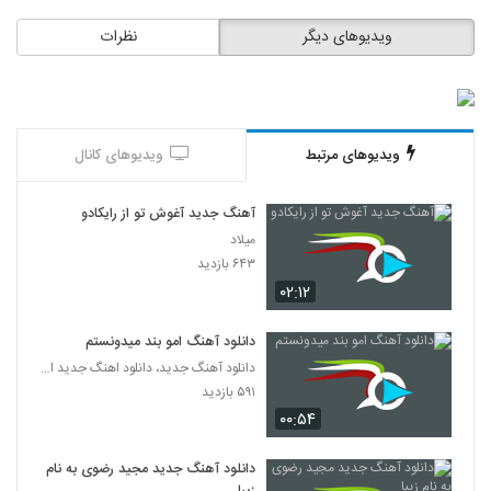
ویدیوهای دیگر
نظرات
آهنگ هادی ساده دل بنام یلدا
۵۰۶ بازدید
137
آهنگ بدون تو از بشیر(پاپ)
۵۳۶ بازدید
ویدیوهای مرتبط
ویدیوهای کانال
138
آهنگ جدید آغوش تو از رایکادو
محمد اقتدار آهنگ بازدم
۴۹۱ بازدید
میلاد
139
۶۴۳ بازدید
۰۲:۱۲
آهنگ مصطفی آقاجانی بنام هوای بارونی
۱,۱۴۲ بازدید
140
دانلود آهنگ امو بند میدونستم
دانلود آهنگ جدید، دانلود اهنگ جدید ایرانی
دانلود آهنگ داوود ثروتی خانومم (Davood
۵۹۱ بازدید
Servati Khanomam)
۰۰:۵۴
141
۶۸۲ بازدید
دانلود آهنگ جدید مجید رضوی به نام
دانلود آهنگ میخوامت از دی جی میلاد