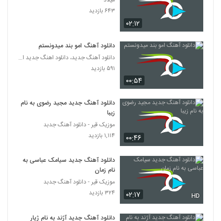
میلاد
Masoud Zamani Saadiane
۶۴۳ بازدید
۴۹۴ بازدید
332
۰۲:۱۲
آهنگ وقتی دیدمت از مسعود زاهدیان(پاپ)
دانلود آهنگ امو بند میدونستم
۶۹۲ بازدید
دانلود آهنگ جدید، دانلود اهنگ جدید ایرانی
333
۵۹۱ بازدید
۰۰:۵۴
موزیک زیبای عشق از متین دو حنجره
۱,۴۳۶ بازدید
334
دانلود آهنگ جدید مجید رضوی به نام
زیبا
دانلود آهنگ واژه متروک از مسعود توکلی
موزیک قیر - دانلود آهنگ جدبد
۵۲۶ بازدید
۱,۱۱۴ بازدید
335
۰۰:۴۶
دانلود آهنگ جدید سیامک عباسی به
Masoud Sherafatmand Parseh
نام زمان
۴۰۵ بازدید
336
موزیک قیر - دانلود آهنگ جدبد
۳۲۴ بازدید
۰۲:۱۷
HD
دانلود آهنگ انتخاب از مسعود شایان به همراه
متن ترانه
337
دانلود آهنگ جدید آژند به نام ژیار
۶۱۴ بازدید