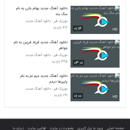
آهنگ چشماتو وا کن از نیما راهداری(پاپ)
دانلود آهنگ جدید بهنام بانی به نام
۶۲۸ بازدید
349
سگ بند
موزیک قیر - دانلود آهنگ جدبد
آهنگ عباس جعفری بنام مریض
۳۱۲ بازدید
۰۱:۱۴
HD
۴۷۶ بازدید
350
دانلود آهنگ جدید فرزاد فرزین به نام
جواهر
Arya Amjad Deli Ke Beshkane
موزیک قیر - دانلود آهنگ جدبد
۳۸۹ بازدید
351
۳۴۵ بازدید
۰۳:۰۱
Saeel Delo Behet Dadam
دانلود آهنگ جدید میم تم به نام
۳۳۰ بازدید
352
پاییزها دیدم
موزیک قیر - دانلود آهنگ جدبد
۲۶۱ بازدید
۰۱:۰۰
آهنگ رادمهر بنام یار خودم
HD
۶۲۶ بازدید
353
علیرضا عطایی آهنگ بی من مرو
۴۲۰ بازدید
354
صفحه اصلی
ورود به پنل کاربری
عضویت در سایت
قوانین سایت
درباره ما