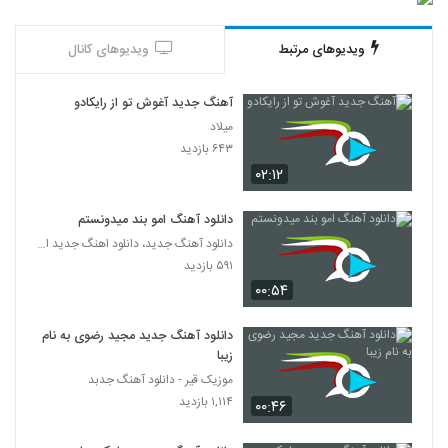
دانلود آهنگ متین جعفرزاده چه حال قشنگی
ویدیوهای مرتبط
ویدیوهای کانال
۳,۳۷۶ بازدید
377
آهنگ جدید آغوش تو از رایکادو
آهنگ امیر سینکی بنام بابام لره
میلاد
۵۳۵ بازدید
378
۶۴۳ بازدید
۰۲:۱۲
دانلود آهنگ سی و چند سال از افشین آذری
۸۷۹ بازدید
دانلود آهنگ امو بند میدونستم
379
دانلود آهنگ جدید، دانلود اهنگ جدید ایرانی
۵۹۱ بازدید
آهنگ میلاد معروف بنام غرور لعنتی
۰۰:۵۴
۵۷۰ بازدید
380
دانلود آهنگ جدید مجید رضوی به نام
دانلود آهنگ فرشاد فردوسی رویا (Farshad
زیبا
Ferdowsi Roya)
موزیک قیر - دانلود آهنگ جدبد
381
۴۹۸ بازدید
۱,۱۱۴ بازدید
۰۰:۴۶
آهنگ تراختور از محمد بدر(پاپ)