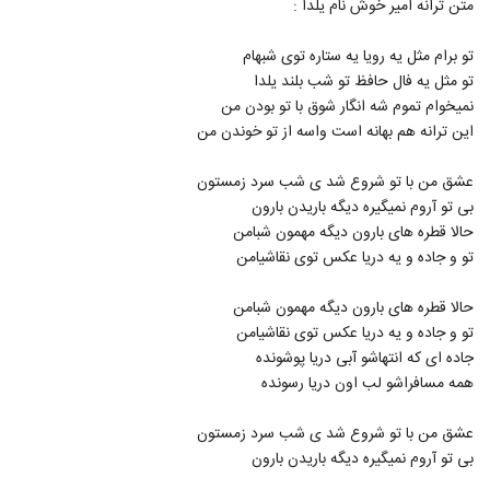
متن ترانه امیر خوش نام یلدا :
365
تو برام مثل یه رویا یه ستاره توی شبهام
دانلود آهنگ گل مارالیم از آکای بند
تو مثل یه فال حافظ تو شب بلند یلدا
۸۰۰ بازدید
366
نمیخوام تموم شه انگار شوق با تو بودن من
این ترانه هم بهانه است واسه از تو خوندن من
دانلود آهنگ دیوونتم از محسن رفیعیان به
همراه متن ترانه
عشق من با تو شروع شد ی شب سرد زمستون
367
۶۹۵ بازدید
بی تو آروم نمیگیره دیگه باریدن بارون
حالا قطره های بارون دیگه مهمون شبامن
موزیک زیبای آشنای غریب از کیان بابان زاده
تو و جاده و یه دریا عکس توی نقاشیامن
۵۷۹ بازدید
368
حالا قطره های بارون دیگه مهمون شبامن
آهنگ فال یلدا از احمد هادی(پاپ)
تو و جاده و یه دریا عکس توی نقاشیامن
۴۸۵ بازدید
جاده ای که انتهاشو آبی دریا پوشونده
369
همه مسافراشو لب اون دریا رسونده
دانلود آهنگ جدید و زیبای رسول شعبانی با نام
قصه یلدا
عشق من با تو شروع شد ی شب سرد زمستون
370
۶۲۰ بازدید
بی تو آروم نمیگیره دیگه باریدن بارون