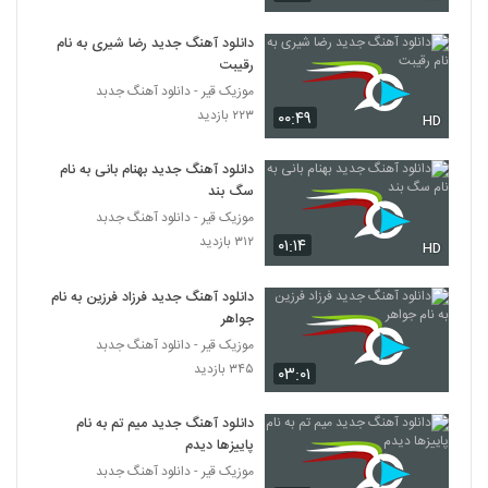
دانلود آهنگ جدید رضا شیری به نام
آهنگ محمد بقایی پور بنام دیوونگی
رقیبت
۵۳۸ بازدید
394
موزیک قیر - دانلود آهنگ جدبد
۲۲۳ بازدید
۰۰:۴۹
HD
دانلود آهنگ جدید و زیبای محمد مبارکی با نام
آروم آروم
395
دانلود آهنگ جدید بهنام بانی به نام
۶۴۸ بازدید
سگ بند
دانلود آهنگ گرفتار از نیما مظفری
موزیک قیر - دانلود آهنگ جدبد
۴۵۳ بازدید
۳۱۲ بازدید
۰۱:۱۴
HD
396
دانلود آهنگ جدید فرزاد فرزین به نام
دانلود آهنگ صادق صالحی یادم می مونه
جواهر
(Sadegh Salehi Yadam Mimoone)
397
موزیک قیر - دانلود آهنگ جدبد
۴۴۴ بازدید
۳۴۵ بازدید
۰۳:۰۱
دانلود آهنگ میلاد بهشتی بی اراده
۵۸۶ بازدید
398
دانلود آهنگ جدید میم تم به نام
پاییزها دیدم
موزیک قیر - دانلود آهنگ جدبد
آهنگ رویای یلدایی (رمیکس) از ساعد(پاپ)