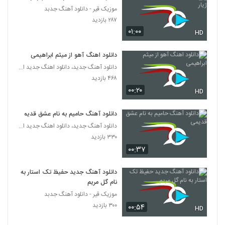
موزیک قیر - دانلود آهنگ جدبد
موزیک زیبای دیدی عاشقم شدی از مجتبی شاه
۲۸۷ بازدید
علی
۰۱:۰۰
373
HD
۱,۴۳۰ بازدید
دانلود اهنگ آهو از میثم ابراهیمی
دانلود آهنگ جدید و زیبای مهدی نکوئیان با نام
قطعه ی پایانی (یلدا)
دانلود آهنگ جدید، دانلود اهنگ جدید ایرانی
374
۵۴۷ بازدید
۴۶۸ بازدید
۰۰:۲۰
HD
موزیک زیبای اولین عشق از امید صبری
۵۱۳ بازدید
375
دانلود آهنگ حامیم به نام عشق قدیمی
دانلود آهنگ جدید، دانلود اهنگ جدید ایرانی
۳۳۰ بازدید
Babak Mafi Shayad Oonam
۰۰:۳۷
۳۸۹ بازدید
376
دانلود آهنگ جدید حفیظ تک استار به
دانلود آهنگ متین جعفرزاده چه حال قشنگی
نام گل مریم
۳,۳۷۶ بازدید
377
موزیک قیر - دانلود آهنگ جدبد
۳۰۰ بازدید
۰۰:۵۴
HD
آهنگ امیر سینکی بنام بابام لره