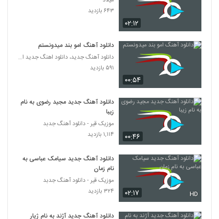
میلاد
دانلود آهنگ دیوونتم از محسن رفیعیان به
۶۴۳ بازدید
همراه متن ترانه
367
۰۲:۱۲
۶۹۵ بازدید
موزیک زیبای آشنای غریب از کیان بابان زاده
دانلود آهنگ امو بند میدونستم
۵۷۹ بازدید
دانلود آهنگ جدید، دانلود اهنگ جدید ایرانی
368
۵۹۱ بازدید
۰۰:۵۴
آهنگ فال یلدا از احمد هادی(پاپ)
۴۸۶ بازدید
369
دانلود آهنگ جدید مجید رضوی به نام
زیبا
دانلود آهنگ جدید و زیبای رسول شعبانی با نام
موزیک قیر - دانلود آهنگ جدبد
قصه یلدا
۱,۱۱۴ بازدید
370
۰۰:۴۶
۶۲۰ بازدید
دانلود آهنگ جدید سیامک عباسی به
دانلود آهنگ زمستون از رضا بیجاری
نام زمان
۵۹۴ بازدید
371
موزیک قیر - دانلود آهنگ جدبد
۳۲۴ بازدید
۰۲:۱۷
HD
آهنگ بابک جهانبخش بنام شیدایی
۸۳۳ بازدید
372
دانلود آهنگ جدید آژند به نام ژیار