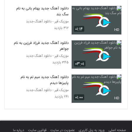
دانلود آهنگ جدید و زیبای کوروش خواجوی با
نام یکی هست
دانلود آهنگ جدید بهنام بانی به نام
384
سگ بند
۴۶۶ بازدید
موزیک قیر - دانلود آهنگ جدبد
دانلود آهنگ مسعود فروزانفر آرزو
۳۱۲ بازدید
۰۱:۱۴
HD
۴۰۶ بازدید
385
دانلود آهنگ جدید فرزاد فرزین به نام
جواهر
Behrooz Ojaghi Intizar
موزیک قیر - دانلود آهنگ جدبد
۴۶۵ بازدید
386
۳۴۵ بازدید
۰۳:۰۱
دانلود آهنگ ای یار از بهرام واحدی
دانلود آهنگ جدید میم تم به نام
۷۹۲ بازدید
387
پاییزها دیدم
موزیک قیر - دانلود آهنگ جدبد
۲۶۱ بازدید
۰۱:۰۰
رضا صادقی آهنگ آره یا نه
HD
۹۳۹ بازدید
388
آهنگ شب لعنتی از مبین رضازاده(پاپ)
۵۰۴ بازدید
389
صفحه اصلی
ورود به پنل کاربری
عضویت در سایت
قوانین سایت
درباره ما