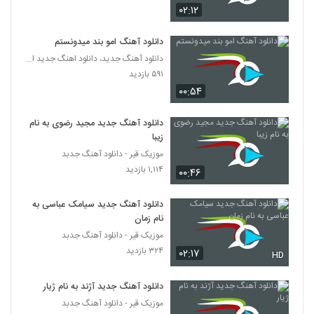
دی جی میلاد شیرزاد آهنگ شب یلدا
۰۲:۱۲
۸۲۴ بازدید
174
دانلود آهنگ امو بند میدونستم
دانلود آهنگ جدید، دانلود اهنگ جدید ایرانی
دانلود آهنگ نادر (جدید) حراج (Nader New
Haraj)
۵۹۱ بازدید
175
۵۰۸ بازدید
۰۰:۵۴
آهنگ سعید علیزاده (I) بنام کابوس تازه
دانلود آهنگ جدید مجید رضوی به نام
۶۹۴ بازدید
زیبا
176
موزیک قیر - دانلود آهنگ جدبد
۱,۱۱۴ بازدید
۰۰:۴۶
دانلود آهنگ منصور نصرتی راه ما (Mansour
Nosrati Rahe Ma)
177
۴۶۶ بازدید
دانلود آهنگ جدید سیامک عباسی به
نام زمان
مانی زندی آهنگ دوست دارم
موزیک قیر - دانلود آهنگ جدبد
۵۸۶ بازدید
178
۳۲۴ بازدید
۰۲:۱۷
HD
دانلود آهنگ امیر سینکی پرسپولیس (Mani
دانلود آهنگ جدید آژند به نام ژیار
Kon Perspolis)
موزیک قیر - دانلود آهنگ جدبد
179
۵۶۱ بازدید