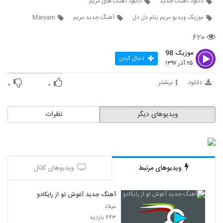
دانلود آهنگ جدید
دانلود آهنگ های مریم
168
موزیک ویدیو مریم بنام دل دل
آهنگ جدید مریم
Maryam
آهنگ تامیار بنام چیله
۶۲۰
۱,۰۶۶ بازدید
169
موزیک 98
دنبال کردن
۲۵ آذر ۱۳۹۷
Sajad Safi Khani Jane Janan
۴۶۴ بازدید
دانلود
بیشتر
۰
۰
170
دانلود آهنگ جدید و زیبای محمد فاریابی با نام
ویدیوهای دیگر
نظرات
لحظه
171
۴۶۳ بازدید
Ali Emami Khat Bekesh
۳۹۹ بازدید
172
ویدیوهای مرتبط
ویدیوهای کانال
دانلود آهنگ جدید و زیبای امیرحسین
آهنگ جدید آغوش تو از رایکادو
پورمحمدی با نام مگه میشه
173
میلاد
۴۹۲ بازدید
۶۴۳ بازدید