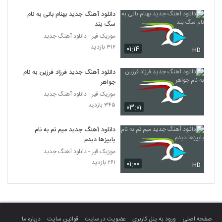
Behrooz Ojaghi Intizar
دانلود آهنگ جدید بهنام بانی به نام
۴۶۴ بازدید
386
سگ بند
موزیک قیر - دانلود آهنگ جدبد
دانلود آهنگ ای یار از بهرام واحدی
۳۱۲ بازدید
۰۱:۱۴
HD
۷۹۰ بازدید
387
دانلود آهنگ جدید فرزاد فرزین به نام
جواهر
رضا صادقی آهنگ آره یا نه
موزیک قیر - دانلود آهنگ جدبد
۹۳۸ بازدید
388
۳۴۵ بازدید
۰۳:۰۱
آهنگ شب لعنتی از مبین رضازاده(پاپ)
دانلود آهنگ جدید میم تم به نام
۵۰۳ بازدید
389
پاییزها دیدم
موزیک قیر - دانلود آهنگ جدبد
۲۶۱ بازدید
۰۱:۰۰
آهنگ هادی ملکی بنام بی تو
HD
۵۴۷ بازدید
390
دانلود آهنگ علی علی دوست داره (Ali Ali
Dooset Dare)
391
صفحه اصلی
ورود به پنل کاربری
عضویت در سایت
قوانین سایت
درباره ما
۷۴۰ بازدید