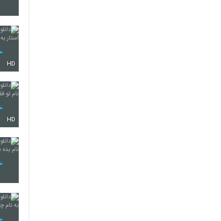
4325
HD
4326
4327
HD
4328
4329