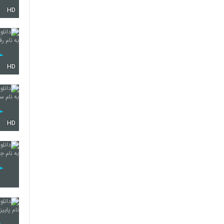
HD
4330
4331
HD
4332
HD
4333
4334
4335