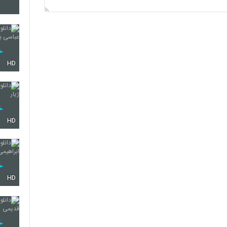
4319
4320
HD
4321
HD
4322
HD
4323
4324