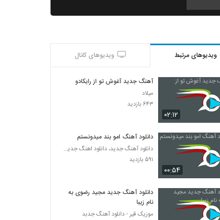
دانلود آهنگ وای از علیرضا داوری
۳۰۶ بازدید
ویدیوهای مرتبط
ویدیوهای کانال
دانلود آهنگ مبین حواست نیست (Mobin
Havaset Nist)
۲۵۸ بازدید
آهنگ جدید آغوش تو از رایکادو
میلاد
موزیک زیبای حس ناب از ناصر محمدی
۶۴۳ بازدید
۳۹۵ بازدید
۰۲:۱۲
دانلود آهنگ امو بند میدونستم
موزیک زیبای دکترای دلبری از دادار بند
دانلود آهنگ جدید، دانلود اهنگ جدید ایرانی
۳۰۵ بازدید
۵۹۱ بازدید
۰۰:۵۴
بهنام قلی پور آهنگ خدا
۳۲۲ بازدید
دانلود آهنگ جدید مجید رضوی به
نام زیبا
موزیک قیر - دانلود آهنگ جدبد