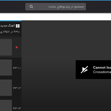
4308
آهنگ جدید 4
4309
۶۶۵۸
۴۳۱۰
از
وید
Cannot lo
4311
Crossdomai
4312
4313