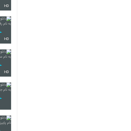
HD
248
249
HD
250
HD
251
252
253