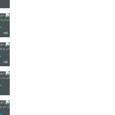
243
HD
244
245
HD
246
247