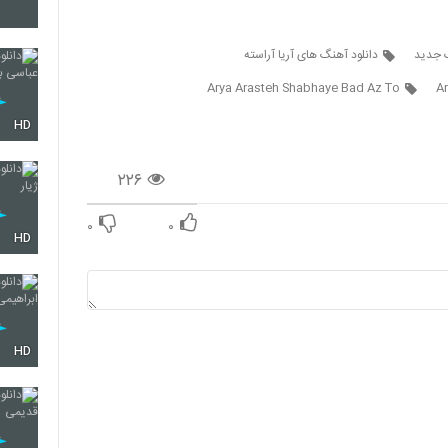
237
گ جدید
دانلود آهنگ های آریا آراسته
Arya Arasteh Shabhaye Bad Az To
Ar
238
HD
۲۲۶
239
۰
۰
HD
240
HD
241
242