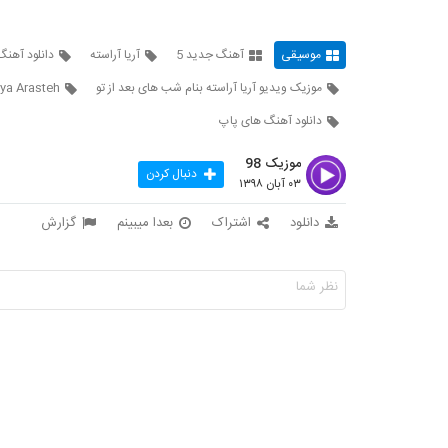
موسیقی
آهنگ جدید 5
آریا آراسته
دانلود آهن
موزیک ویدیو آریا آراسته بنام شب های بعد از تو
ya Arasteh
دانلود آهنگ های پاپ
موزیک 98
دنبال کردن
۰۳ آبان ۱۳۹۸
دانلود
اشتراک
بعدا میبینم
گزارش