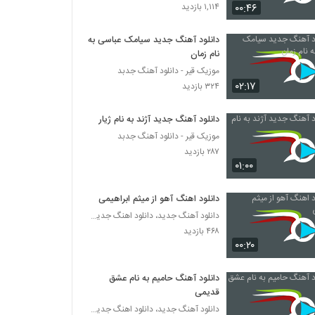
دانلود آهنگ فرزاد شجاعی تب عشق (Farzad
۰۰:۴۶
۱,۱۱۴ بازدید
Shojaiee Tabe Eshgh)
۲۰۰ بازدید
دانلود آهنگ جدید سیامک عباسی به
نام زمان
دانلود آهنگ کارن قلی نژاد چشم سیاهش
(Karen Qolinezhad Cheshme Siahesh)
موزیک قیر - دانلود آهنگ جدبد
۰۲:۱۷
۱۹۲ بازدید
۳۲۴ بازدید
Masoud Sadeghloo Chatr
دانلود آهنگ جدید آژند به نام ژیار
۲۲۸ بازدید
موزیک قیر - دانلود آهنگ جدبد
۲۸۷ بازدید
۰۱:۰۰
آهنگ پدرام پالیز بنام آشنای من
۲۰۰ بازدید
دانلود اهنگ آهو از میثم ابراهیمی
دانلود آهنگ جدید، دانلود اهنگ جدید ایرانی
۴۶۸ بازدید
موزیک زیبای رو به راه نیستم از رضا ساجدی
۰۰:۲۰
۱۹۷ بازدید
دانلود آهنگ حامیم به نام عشق
Amin Ghobad Be Dadam Beres
قدیمی
۲۱۸ بازدید
دانلود آهنگ جدید، دانلود اهنگ جدید ایرانی