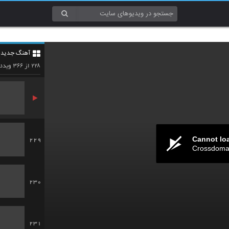
226
آهنگ جدید 5
227
۳۶۶
۲۲۸
از
ویدئو
Cannot lo
229
Crossdomai
230
231