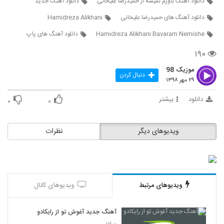
دانلود آهنگ باورم نمیشه از حمیدرضا علیخانی
دانلود آهنگ جدید
129
دانلود آهنگ های حمیدرضا علیخانی
Hamidreza Alikhani
دانلود آهنگ مهدی یاسینی تصمیم
Hamidreza Alikhani Bavaram Nemishe
دانلود آهنگ های پاپ
۱۹۳ بازدید
130
۱۹۰
Amin Rafiee Hey Nagoo Nemiram
موزیک 98
دنبال کردن
۲۹ مهر ۱۳۹۸
۲۱۰ بازدید
131
دانلود
بیشتر
۰
۰
آهنگ علی پیشتاز بنام ما دو تایی
۱۹۰ بازدید
132
ویدیوهای دیگر
نظرات
موزیک زیبای من دوست دارم از عرفان کشانی
۲۶۲ بازدید
133
ویدیوهای مرتبط
ویدیوهای کانال
Mehdi Yaghmaei Tamasha Kon
۲۰۰ بازدید
134
آهنگ جدید آغوش تو از رایکادو