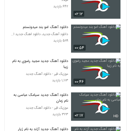
میلاد
دانلود آهنگ پناه آخر از محمد معتمدی به
۶۴۲ بازدید
همراه متن ترانه
135
۰۲:۱۲
۲۲۸ بازدید
آهنگ فرشته از سامان نصرتی(پاپ)
دانلود آهنگ امو بند میدونستم
۳۲۷ بازدید
دانلود آهنگ جدید، دانلود اهنگ جدید ایرانی
136
۵۸۹ بازدید
۰۰:۵۴
Chaartaar Begoo Ke Zendeim
۲۰۱ بازدید
137
دانلود آهنگ جدید مجید رضوی به نام
زیبا
آهنگ رفیقم از شروین آوا(پاپ)
موزیک قیر - دانلود آهنگ جدبد
۲۱۹ بازدید
۱,۱۱۳ بازدید
138
۰۰:۴۶
دانلود آهنگ جدید سیامک عباسی به
دانلود آهنگ ریسمان چه کرده بابایی (به همراه
مصداق) (Risman Che Karde Babaei)
نام زمان
139
۱۷۲ بازدید
موزیک قیر - دانلود آهنگ جدبد
۳۲۳ بازدید
۰۲:۱۷
HD
دانلود آهنگ احسان دلاوری دست خودم نیست
۲۳۰ بازدید
140
دانلود آهنگ جدید آژند به نام ژیار