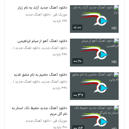
دانلود آهنگ جدید آژند به نام ژیار
رضا رضانژاد آهنگ تشویش
موزیک قیر - دانلود آهنگ جدبد
۲۰۸ بازدید
45
۲۸۷ بازدید
۰۱:۰۰
HD
Pouriya Salehi Barat Moteasefam
۲۳۹ بازدید
دانلود اهنگ آهو از میثم ابراهیمی
46
دانلود آهنگ جدید، دانلود اهنگ جدید ایرانی
۴۶۸ بازدید
دانلود آهنگ حسین ام سی تی پیش تو
۰۰:۲۰
(Hossein Mct Pishe To)
HD
47
۱۸۶ بازدید
دانلود آهنگ حامیم به نام عشق قدیمی
دانلود آهنگ دنیا دنیا از محمد فتحی به همراه
دانلود آهنگ جدید، دانلود اهنگ جدید ایرانی
متن ترانه
48
۳۳۰ بازدید
۲۰۳ بازدید
۰۰:۳۷
آهنگ علی حسن پور بنام رفتنت
۲۶۴ بازدید
دانلود آهنگ جدید حفیظ تک استار به
49
نام گل مریم
موزیک قیر - دانلود آهنگ جدبد
دانلود آهنگ به روم نیار از نیما صادقی
۳۰۰ بازدید
۰۰:۵۴