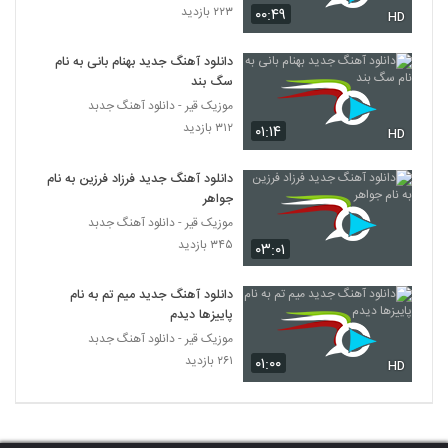
۲۲۳ بازدید
موزیک زیبای سر عشقمون چی اومد از امین
۰۰:۴۹
HD
رفیعی
56
۲۱۷ بازدید
دانلود آهنگ جدید بهنام بانی به نام
سگ بند
موزیک زیبای عصای سفید (به همراه دانیال
موزیک قیر - دانلود آهنگ جدبد
زمانی) از مهیار
57
۳۱۲ بازدید
۰۱:۱۴
۱۹۸ بازدید
HD
دانلود آهنگ ستاره از علیرضا نیکوگر
دانلود آهنگ جدید فرزاد فرزین به نام
۱۹۱ بازدید
جواهر
58
موزیک قیر - دانلود آهنگ جدبد
۳۴۵ بازدید
۰۳:۰۱
Ali Ahmadabadi Mahkom
۲۰۳ بازدید
59
دانلود آهنگ جدید میم تم به نام
پاییزها دیدم
Mehdi Moghadam Paeez Baram
موزیک قیر - دانلود آهنگ جدبد
Badeh
60
۲۶۱ بازدید
۰۱:۰۰
HD
۱۹۵ بازدید
دانلود آهنگ مرصاد حقیقی شک نکن
(Mersad Haghighi Shak Nakon)
61
۲۰۸ بازدید