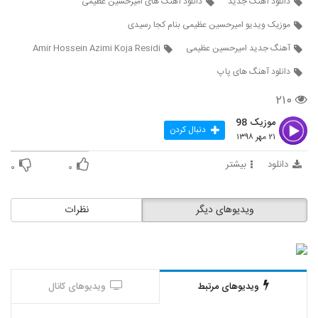
دانلود آهنگ جدید
دانلود آهنگ های امیرحسین عظیمی
33
موزیک ویدیو امیرحسین عظیمی بنام کجا رسیدی
حمید سیلانی آهنگ فاصله
آهنگ جدید امیرحسین عظیمی
Amir Hossein Azimi Koja Residi
۲۱۷ بازدید
34
دانلود آهنگ های پاپ
۲۱۰
دانلود آهنگ قداست نامعتبر از فرید کولیوند
۲۳۹ بازدید
35
موزیک 98
دنبال کردن
۲۱ مهر ۱۳۹۸
دانلود آهنگ عشق یعنی از هادی راگا
دانلود
بیشتر
۰
۰
۲۳۴ بازدید
36
ویدیوهای دیگر
نظرات
دانلود آهنگ دختر تخس از مستر اچ
۲۴۲ بازدید
37
موزیک زیبای عکس سلفی از حامد وفائی
۱۹۷ بازدید
ویدیوهای مرتبط
ویدیوهای کانال
38