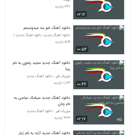
میلاد
دانلود آهنگ سعید سروش دوست دارم
۶۴۲ بازدید
(Saeed Soroush Doset Daram)
362
۰۲:۱۲
۱۹۳ بازدید
دانلود آهنگ پوریا پارسا دوتا دیوونه
دانلود آهنگ امو بند میدونستم
۲۸۵ بازدید
دانلود آهنگ جدید، دانلود اهنگ جدید ایرانی
363
۵۸۹ بازدید
۰۰:۵۴
دانلود آهنگ لعبت از امین داداشی به همراه
متن ترانه
364
۲۳۶ بازدید
دانلود آهنگ جدید مجید رضوی به نام
زیبا
آرشا آهنگ اون برمیگرده
موزیک قیر - دانلود آهنگ جدبد
۲۲۷ بازدید
۱,۱۱۳ بازدید
365
۰۰:۴۶
دانلود آهنگ جدید سیامک عباسی به
دانلود آهنگ علیرضا دیبا برگرد (Alireza Diba
Bargard)
نام زمان
366
۲۳۸ بازدید
موزیک قیر - دانلود آهنگ جدبد
۳۲۳ بازدید
۰۲:۱۷
HD
دانلود آهنگ جدید آژند به نام ژیار